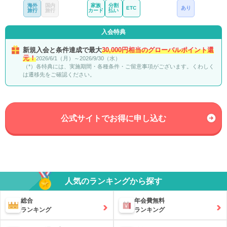
海外
国内
家族
分割
ETC
あり
旅行
旅行
カード
払い
入会特典
新規入会と条件達成で最大
30,000円相当のグローバルポイント還
元！
2026/6/1（月）～2026/9/30（水）
（*）各特典には、実施期間・各種条件・ご留意事項がございます。くわしく
は遷移先をご確認ください。
公式サイトでお得に申し込む
人気のランキングから探す
総合
年会費無料
ランキング
ランキング