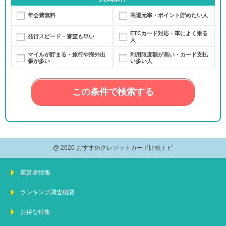
年会費無料
高還元率・ポイント貯めたい人
ETCカード対応・車によく乗る
発行スピード・審査も早い
人
マイルが貯まる・旅行や海外出
利用限度額が高い・カード支払
張が多い
い多い人
この条件で検索する
@ 2020 おすすめクレジットカード比較ナビ
運営者情報
ランキング調査概要
お得な特集