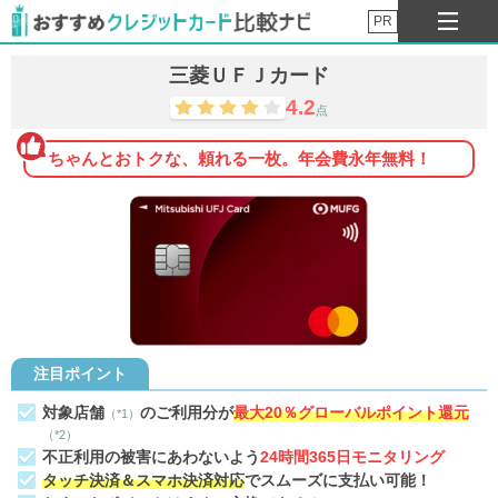
PR
三菱ＵＦＪカード
4.2
点
ちゃんとおトクな、頼れる一枚。年会費永年無料！
注目ポイント
対象店舗
のご利用分が
最大20％グローバルポイント還元
（*1）
（*2）
不正利用の被害にあわないよう
24時間365日モニタリング
タッチ決済＆スマホ決済対応
でスムーズに支払い可能！