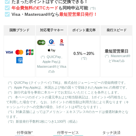
たまったポイントはすぐに交換できる！
年会費無料のETCカード
も同時申込可能
（*3）
Visa・Mastercard®なら
最短翌営業日発行！
国際ブランド
対応電子マネー
ポイント還元率
発行スピード
最短翌営業日
0.5%～20%
（*）Mastercard®
（*）QUICPay、
（*2）
とVisaのみ
Apple Payは
Mastercard®とVisa
のみ
（*）QUICPay (クイックペイ) TMは、株式会社ジェーシービーの登録商標です。
（*）Apple Pay,Appleは、米国および他の国々で登録されたApple Inc.の商標です。
（*）旅行代金等を事前に本カードでお支払いいただくことを条件とします。
（*） 本ページのポイントの還元率および相当額表記は、1ポイント=5円相当とし
て利用した場合です。 なお、1ポイントの相当額は利用方法により異なります（キ
ャッシュバックへの交換の場合、1ポイントは4円となります）。
（*1）対象店舗によってはアメリカン・エキスプレス®のカードは優遇対象外とな
ります。
（*2）新規発行手数料1枚につき1,100円（税込）
付帯保険*
付帯サービス
タッチ決済