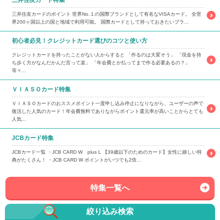
三井住友カードのポイント 世界No.１の国際ブランドとして有名なVISAカード。 全世
界200ヶ国以上の国と地域で利用可能。 国際カードとして持っておきたいブラ...
初心者必見！クレジットカード選びのコツと使い方
クレジットカードを持ったことがない人からすると 「作るのは大変そう」 「現金を持
ち歩く方がなんだかんだ言って楽」 「年会費とか払ってまで作る必要あるの？」
等々...
ＶＩＡＳＯカード特集
ＶＩＡＳＯカードのおススメポイント一度申し込み停止になりながら、ユーザーの声で
復活した人気のカード！年会費無料でありながらポイント還元率が高いことからとても
人気...
JCBカード特集
JCBカード一覧 ・JCB CARD W plus L 【39歳以下のためのカード】女性に嬉しい特
典がたくさん！ ・JCB CARD W ポイントがいつでも2倍...
特集一覧へ
絞り込み検索