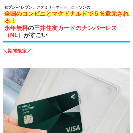
セブン-イレブン、ファミリーマート、ローソンの
全国のコンビニとマクドナルドで５％還元され
る！
永年無料
の
三井住友カードのナンバーレス
（NL）
がすごい
＼期間限定／
5,000円相当プレゼント中