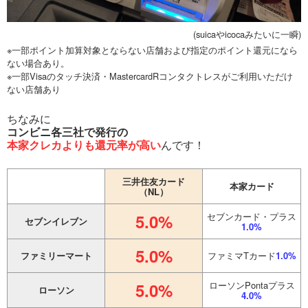
(suicaやicocaみたいに一瞬)
※一部ポイント加算対象とならない店舗および指定のポイント還元になら
ない場合あり。
※一部Visaのタッチ決済・MastercardRコンタクトレスがご利用いただけ
ない店舗あり
ちなみに
コンビニ各三社で発行の
本家クレカよりも還元率が高い
んです！
三井住友カード
本家カード
（NL）
5.0%
セブンカード・プラス
セブンイレブン
1.0%
5.0%
ファミリーマート
ファミマTカード
1.0%
5.0%
ローソンPontaプラス
ローソン
4.0%