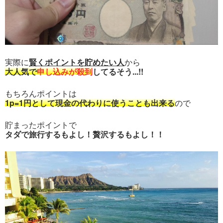
実際に
賢くポイントを貯めたい人
から
大人気で
申し込みが殺到
してるそう...!!
もちろんポイントは
1p=1円として現金の代わりに使うことも出来る
ので
貯まったポイントで
タダで旅行するもよし！贅沢するもよし！！