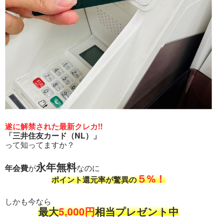
遂に解禁された最新クレカ!!
「三井住友カード（NL）」
って知ってますか？
永年無料
年会費
が
なのに
５%！
ポイント還元率が驚異の
しかも今なら
最大
5,000円
相当プレゼント中