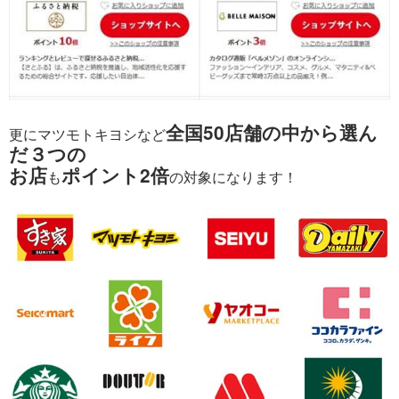
全国50店舗の中から選ん
更にマツモトキヨシなど
だ３つの
お店
ポイント2倍
も
の対象になります！