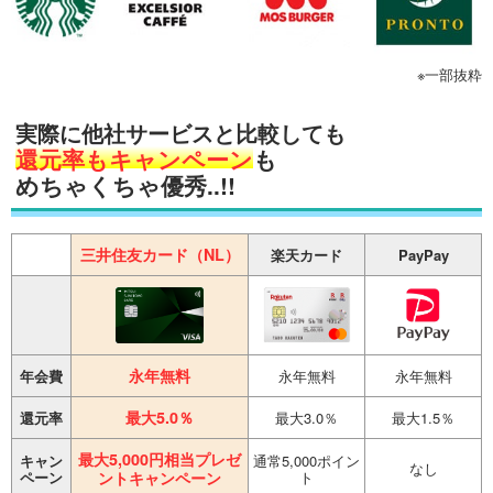
※一部抜粋
実際に
他社サービスと比較
しても
還元率もキャンペーン
も
めちゃくちゃ優秀..!!
三井住友カード（NL）
楽天カード
PayPay
永年無料
年会費
永年無料
永年無料
最大5.0％
還元率
最大3.0％
最大1.5％
最大5,000円相当プレゼ
キャン
通常5,000ポイン
なし
ペーン
ントキャンペーン
ト