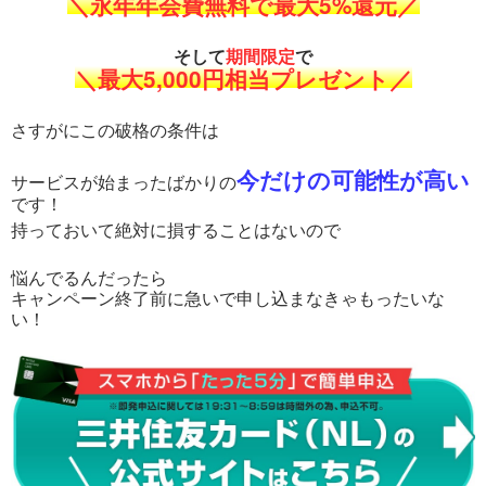
＼永年年会費無料で最大5%還元／
そして
期間限定
で
＼最大5,000円相当プレゼント／
さすがにこの破格の条件は
今だけの可能性が高い
サービスが始まったばかりの
です！
持っておいて絶対に損することはないので
悩んでるんだったら
キャンペーン終了前に急いで申し込まなきゃもったいな
い！