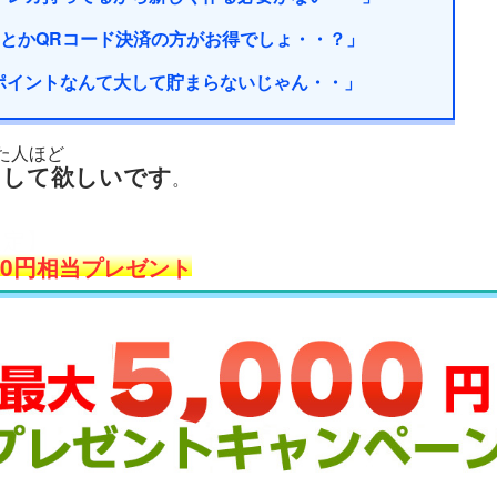
ayとかQRコード決済の方がお得でしょ・・？」
ポイントなんて大して貯まらないじゃん・・」
た人ほど
クして欲しいです
。
限定】
00円
相当プレゼント