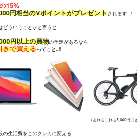
の15%
,000円相当のVポイントがプレゼント
されます..!!
はどういうことかと言うと
,000円以上の買物
の予定があるなら
円引きで買える
ってこと..!!
（あれもこれも5,000円引
段の生活費をこのクレカに変える