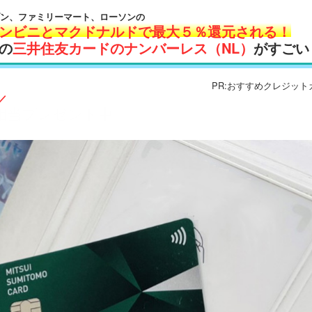
ブン、ファミリーマート、ローソンの
ンビニとマクドナルドで最大５％還元される！
の
三井住友カードのナンバーレス（NL）
がすごい
PR:おすすめクレジッ
／
0円相当プレゼント中