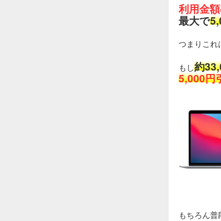
利用金額
最大で
5
つまりこれ
約33
もし
5,000
もちろん普