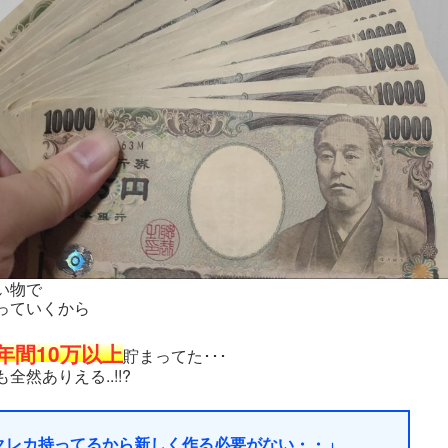
い物で
っていくから
年間10万以上
貯まってた･･･
全然ありえる..!!?
クレカ持ってるから新しく作る必要がない・・」