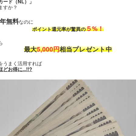
カード（NL）」
ますか？
年無料
なのに
５%！
ポイント還元率が驚異の
ら
最大
5,000円
相当プレゼント中
をうまく活用すれば
お得に...!!?