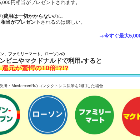
,000円相当がプレゼントされます。
の
費用は一切かからない
のに
0円相当がプレゼント
されるのは嬉しい。
→今すぐ最大5,00
ブン、ファミリーマート、ローソンの
ンビニやマクドナルドで利用
すると
※
還元が驚愕の10倍!?!?
チ決済・MastercardRのコンタクトレス決済を利用した場合