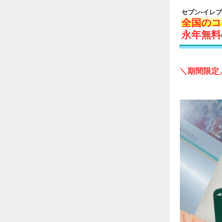
セブン-イレ
全国のコ
永年無料
＼期間限定
5,00