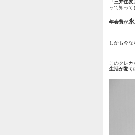
「三井住友
って知って
永
年会費
が
しかも今な
このクレカ
生活が驚くほど