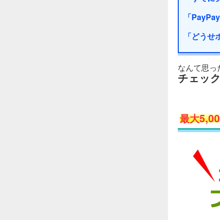
「PayP
「どうせ
なんて思っ
チェッ
【期間
最大
5,0