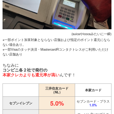
(suicaやicocaみたいに一瞬)
※一部ポイント加算対象とならない店舗および指定のポイント還元になら
ない場合あり。
※一部Visaのタッチ決済・MastercardRコンタクトレスがご利用いただけ
ない店舗あり
ちなみに
コンビニ各２社で発行の
本家クレカよりも還元率が高い
んです！
三井住友カード
本家カード
（NL）
5.0%
セブンカード・プラス
セブンイレブン
1.0%