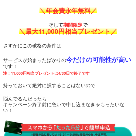
＼年会費永年無料／
そして
期間限定
で
＼最大11,000円相当プレゼント／
さすがにこの破格の条件は
今だけの可能性が高い
サービスが始まったばかりの
です！
注：11,000円相当プレゼントは4/30日で終了です
持っておいて絶対に損することはないので
悩んでるんだったら
キャンペーン終了前に急いで申し込まなきゃもったいな
い！