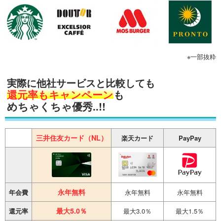
※一部抜粋
実際に
他社サービスと比較
しても
還元率もキャンペーン
も
めちゃくちゃ優秀..!!
三井住友カード（NL）
楽天カード
PayPay
永年無料
年会費
永年無料
永年無料
最大5.0％
還元率
最大3.0％
最大1.5％