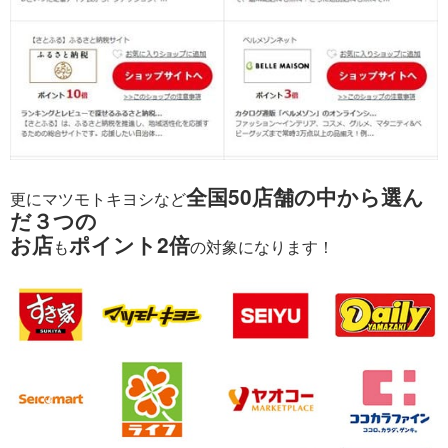
全国50店舗の中から選ん
更にマツモトキヨシなど
だ３つの
お店
ポイント2倍
も
の対象になります！