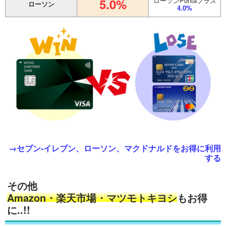
5.0%
ローソンPontaプラス
ローソン
4.0%
→セブン-イレブン、ローソン、マクドナルドをお得に利用
する
その他
Amazon・楽天市場・マツモトキヨシ
もお得
に..!!