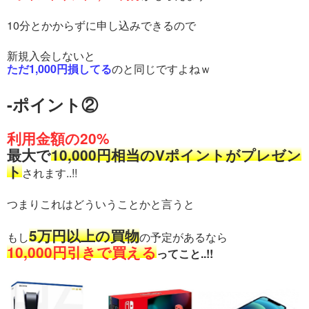
10分とかからずに申し込みできるので
新規入会しないと
ただ1,000円損してる
のと同じですよねｗ
-ポイント②
利用金額の20%
最大で
10,000円相当のVポイントがプレゼン
ト
されます..!!
つまりこれはどういうことかと言うと
5万円以上の買物
もし
の予定があるなら
10,000円引きで買える
ってこと..!!