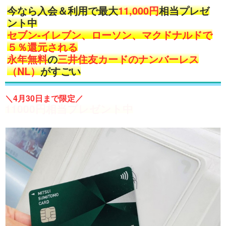
今なら入会＆利用で最大
11,000円
相当プレゼ
ント中
セブン-イレブン、ローソン、マクドナルドで
５％還元される
永年無料
の
三井住友カードのナンバーレス
（NL）
がすごい
＼4月30日まで限定／
11000円相当プレゼント中