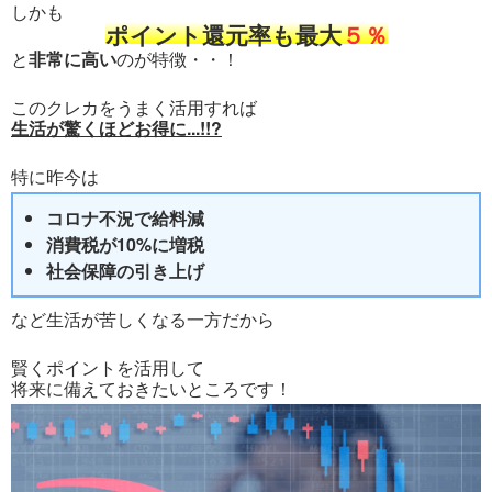
しかも
ポイント還元率も最大
５％
と
非常に高い
のが特徴・・！
このクレカをうまく活用すれば
生活が驚くほどお得に...!!?
特に昨今は
コロナ不況で給料減
消費税が10%に増税
社会保障の引き上げ
など生活が苦しくなる一方だから
賢くポイントを活用して
将来に備えておきたいところです！