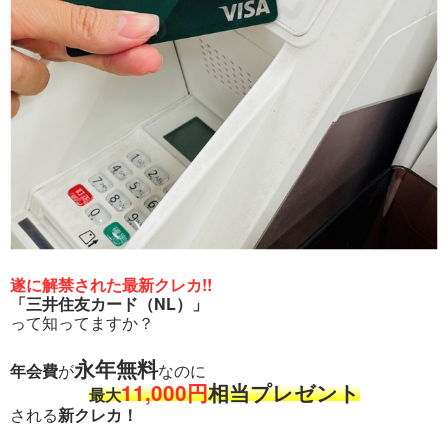
遂に解禁された最新クレカ!!
「三井住友カード（NL）」
って知ってますか？
永年無料
年会費
が
なのに
11,000円
相当プレゼント
最大
される
新クレカ！