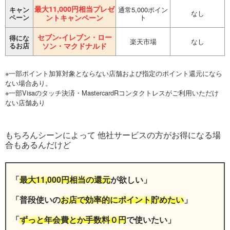
最大11,000円相当プレゼ
キャン
通常5,000ポイン
なし
ペーン
ントキャンペーン
ト
セブン-イレブン・ロー
得にな
楽天市場
なし
るお店
ソン・マクドナルド
※一部ポイント加算対象とならない店舗および指定のポイント還元になら
ない場合あり。
※一部Visaのタッチ決済・MastercardRコンタクトレスがご利用いただけ
ない店舗あり
もちろんシーンによって 他社サービスの方がお得になる場
合もあるんだけど
「
最大11,000円相当の還元
が欲しい」
「普段使いの
お店で効率的にポイント貯めたい
」
「
ずっと年会費とか手数料０円
で使いたい」