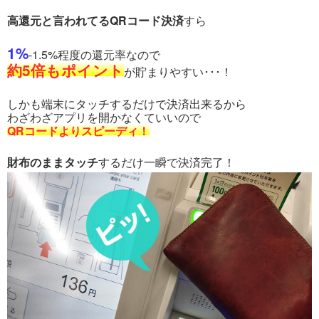
高還元と言われてるQRコード決済
すら
1%
-1.5%程度の還元率なので
約5倍もポイント
が貯まりやすい･･･！
しかも端末にタッチするだけで決済出来るから
わざわざアプリを開かなくていいので
QRコードよりスピーディ！
財布のままタッチ
するだけ一瞬で決済完了！