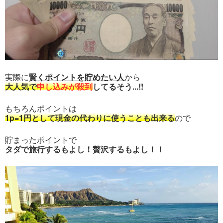
実際に
賢くポイントを貯めたい人
から
大人気で
申し込みが殺到
してるそう...!!
もちろんポイントは
1p=1円として現金の代わりに使うことも出来る
ので
貯まったポイントで
タダで旅行するもよし！贅沢するもよし！！