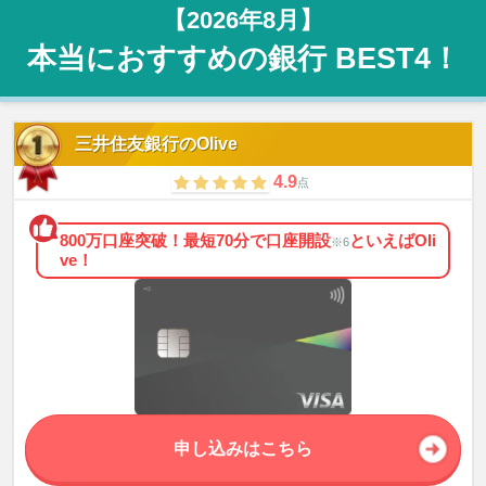
【2026年8月】
本当におすすめの銀行 BEST4！
三井住友銀行のOlive
4.9
点
800万口座突破！最短70分で口座開設
といえばOli
※6
ve！
申し込みはこちら