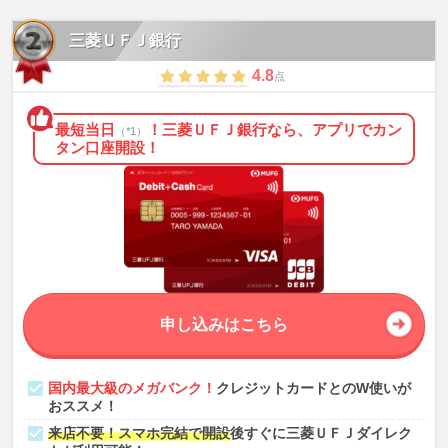
三菱ＵＦＪ銀行
4.8
点
最短当日
！三菱ＵＦＪ銀行なら、アプリでカン
（*1）
タン口座開設！
申し込みはこちら
国内最大級のメガバンク！
クレジットカードとのW使いが
おススメ！
来店不要！スマホ完結で開設
後すぐに三菱ＵＦＪダイレク