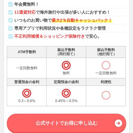
年会費無料！
11通貨対応
で海外旅行や出張が多い人におすすめ！
いつものお買い物で
最大2％自動キャッシュバック！
専用アプリで利用状況や各種設定をラクラク管理
不正利用補償＆ショッピング保険付き
で安心。
振込手数料
振込手数料
ATM手数料
（同行宛て）
（他行宛て）
一定回数無料
無料
一定回数無料
普通預金の金利
定期預金の金利
利便性
0.3～0.6%
0.45%～0.5%
公式サイトでお得に申し込む