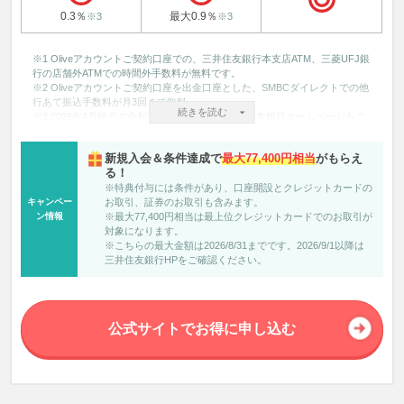
0.3％
最大0.9％
※3
※3
※1 Oliveアカウントご契約口座での、三井住友銀行本支店ATM、三菱UFJ銀
行の店舗外ATMでの時間外手数料が無料です。
※2 Oliveアカウントご契約口座を出金口座とした、SMBCダイレクトでの他
行あて振込手数料が月3回まで無料。
続きを読む
※3 2026年4月時点の金利です。最新情報は三井住友銀行ホームページをご
確認ください。
※4 最短70分で開設できない場合があります。口座開設時間短縮についての
新規入会＆条件達成で
最大77,400円相当
がもらえ
詳細は必ず三井住友銀行の公式ページにてご確認ください
る！
※5 ポイント還元率は利用金額に対する獲得ポイントを示したもので、ポイ
※特典付与には条件があり、口座開設とクレジットカードの
ントの交換方法によっては、1ポイント1円相当にならない場合がございま
キャンペー
お取引、証券のお取引も含みます。
す。
ン情報
※最大77,400円相当は最上位クレジットカードでのお取引が
※5 商業施設内の店舗など、一部ポイント加算の対象とならない店舗があり
対象になります。
ます。
※こちらの最大金額は2026/8/31までです。2026/9/1以降は
※5 ポイント還元率の合算は、複数のVポイントアッププログラムの条件を
三井住友銀行HPをご確認ください。
達成した場合、20%を超える事がございますが、景品表示法の定めに基づ
き、実際にポイントアップされる還元率の上限は20％までとなります。
※5 対象のサービスのご利用状況に応じて、対象のコンビニ・飲食店でのご
利用時に、通常のポイント分を含んだ最大20％ポイントが還元されます。
※6 選択月末時点の円預金・外貨預金の合計残高が10,000円以上の場合、翌
公式サイトでお得に申し込む
月中旬までに100ポイント付与されます。