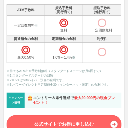
振込手数料
振込手数料
ATM手数料
（同行宛て）
（他行宛て）
一定回数無料
※
無料
一定回数無料
普通預金の金利
定期預金の金利
利便性
最大0.50%
1.0%～1.4%
※
※誰でもATM出金手数料無料（スタンダードステージは月5回まで）
※1 スタンダードステージの回数
※2 0.5％はSBIハイパー預金の金利です。
※3 パワーダイレクト円定期預金30（インターネット限定）の金利です。
エントリー＆条件達成で
最大20,000円の現金プレ
キャンペー
ゼント！
ン情報
公式サイトでお得に申し込む