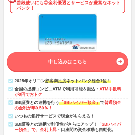
普段使いにも◎金利優遇とサービスが豊富なネット
バンク！
申し込みはこちら
2025年オリコン
顧客満足度ネットバンク総合1位！
全国の提携コンビニATMで利用可能＆振込・
ATM手数料
が0円でおトク
SBI証券との連携を行う
「SBIハイパー預金」
で
普通預金
の金利が年0.50％！
いつもの銀行サービスで現金がもらえる！
SBI証券との連携で利便性がさらにアップ！
「SBIハイパ
ー預金」で、金利上昇
・口座間の資金移動も自動化。