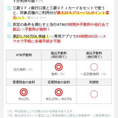
トが利用可能！
(*1)
三菱ＵＦＪ銀行口座と三菱ＵＦＪカードをセットで使う
と、対象店舗のご利用分が
最大20％グローバルポイント還
元
！
(*2)
（要エントリー）
所定の条件を満たすと当行ATMの
時間外手数料や他行あて
振込
手数料が無料！
(*3)
累計1,700万DL突破！
専用アプリで
24時間365日
ス
(*4)
(*5)
マホで手軽に各種手続き可能
振込手数料
振込手数料
ATM手数料
（同行宛て）
（他行宛て）
当行無料
（*3）
無料
一定回数無料
（*6）
（*3）
普通預金の金利
定期預金の金利
利便性
年0.2%
年0.25%～年0.5%
（*1）申込状況により日数がかかる場合があります。
（*2）最大20％ポイント還元にはご利用金額の上限など各種条件・ご留意事項が