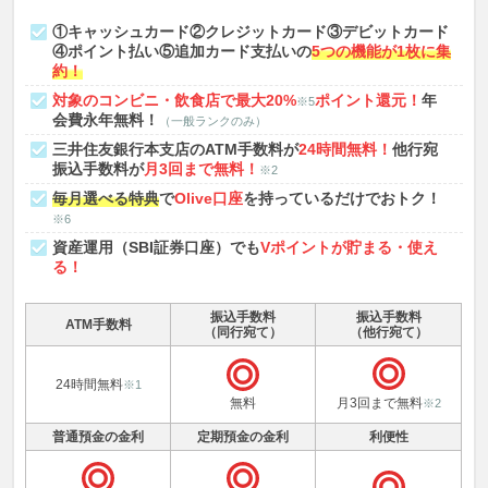
①キャッシュカード②クレジットカード③デビットカード
④ポイント払い⑤追加カード支払いの
5つの機能が1枚に集
約！
対象のコンビニ・飲食店で最大20%
ポイント還元！
年
※5
会費永年無料！
（一般ランクのみ）
三井住友銀行本支店のATM手数料が
24時間無料！
他行宛
振込手数料が
月3回まで無料！
※2
毎月選べる特典
で
Olive口座
を持っているだけでおトク！
※6
資産運用（SBI証券口座）でも
Vポイントが貯まる・使え
る！
振込手数料
振込手数料
ATM手数料
（同行宛て）
（他行宛て）
24時間無料
※1
無料
月3回まで無料
※2
普通預金の金利
定期預金の金利
利便性