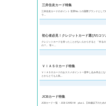
三井住友カード特集
三井住友カードのポイント 世界No.１の国際ブランドとして
ラ...
初心者必見！クレジットカード選びのコツ
クレジットカードを持ったことがない人からすると 「作るの
の？」 等々...
ＶＩＡＳＯカード特集
ＶＩＡＳＯカードのおススメポイント一度申し込み停止にな
とからとても人気...
JCBカード特集
JCBカード一覧 ・JCB CARD W plus L 【39歳以下