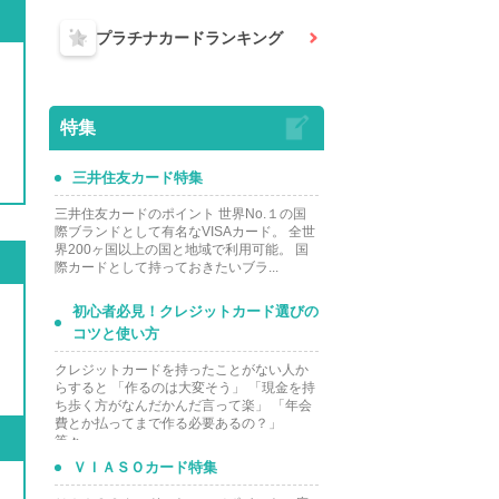
プラチナカード
ランキング
特集
三井住友カード特集
三井住友カードのポイント 世界No.１の国
際ブランドとして有名なVISAカード。 全世
界200ヶ国以上の国と地域で利用可能。 国
際カードとして持っておきたいブラ...
初心者必見！クレジットカード選びの
コツと使い方
クレジットカードを持ったことがない人か
らすると 「作るのは大変そう」 「現金を持
ち歩く方がなんだかんだ言って楽」 「年会
費とか払ってまで作る必要あるの？」
等々...
ＶＩＡＳＯカード特集