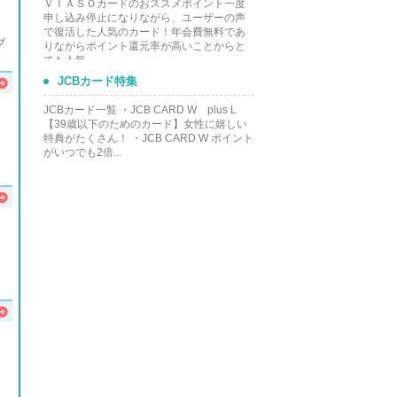
ＶＩＡＳＯカードのおススメポイント一度
申し込み停止になりながら、ユーザーの声
で復活した人気のカード！年会費無料であ
ブ
りながらポイント還元率が高いことからと
ても人気...
JCBカード特集
JCBカード一覧 ・JCB CARD W plus L
【39歳以下のためのカード】女性に嬉しい
特典がたくさん！ ・JCB CARD W ポイント
がいつでも2倍...