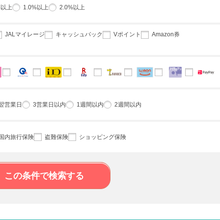
%以上
1.0%以上
2.0%以上
JALマイレージ
キャッシュバック
Vポイント
Amazon券
翌営業日
3営業日以内
1週間以内
2週間以内
国内旅行保険
盗難保険
ショッピング保険
この条件で検索する