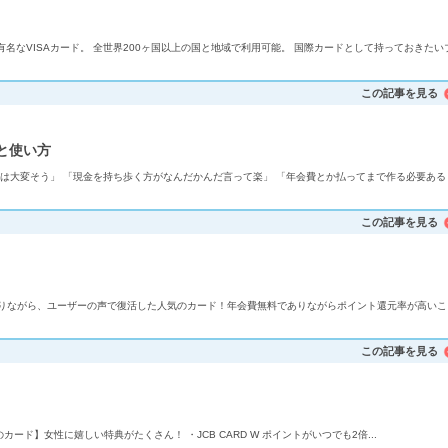
有名なVISAカード。 全世界200ヶ国以上の国と地域で利用可能。 国際カードとして持っておきたい
この記事を見る
と使い方
は大変そう」 「現金を持ち歩く方がなんだかんだ言って楽」 「年会費とか払ってまで作る必要ある
この記事を見る
りながら、ユーザーの声で復活した人気のカード！年会費無料でありながらポイント還元率が高いこ
この記事を見る
のためのカード】女性に嬉しい特典がたくさん！ ・JCB CARD W ポイントがいつでも2倍...