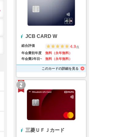
JCB CARD W
総合評価
4.9
点
年会費初年度
無料（永年無料）
年会費2年目~
無料（永年無料）
このカードの詳細を見る
三菱ＵＦＪカード