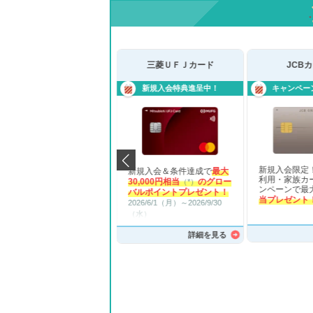
JCB CARD W
三菱ＵＦＪカード
JCBカー
キャンペーン実施中！
新規入会特典進呈中！
キャンペーン実
新規入会限定！新
新規入会＆条件達成で
最大
入会限定！新規入会＆
利用・家族カード
・家族カード入会キャ
30,000円相当
のグロー
（*）
ンペーンで最大
2
ーンで最大
24,000円相
バルポイントプレゼント！
当プレゼント！
※2
レゼント！
※2026/4/1～
2026/6/1（月）～2026/9/30
達紹介キャンペーン！
（水）
5,000ポイントプレゼ
（*）各特典には、実施期間・
！
※2026/4/1～
詳
詳細を見る
詳細を見る
各種条件・ご留意事項がござ
います。