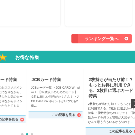
ランキング一覧へ
お得な特集
カード特集
JCBカード特集
2枚持ちが当たり前！？
もっとお得に利用でき
のおススメポイン
JCBカード一覧 ・JCB CARD W pl
る、2枚目に選ぶカード
止になりながら、
us L 【39歳以下のためのカード】
特集
活した人気のカー
女性に嬉しい特典がたくさん！ ・J
ありながらポイン
CB CARD W ポイントがいつでも2
2枚持ちが当たり前！？もっとお得
とからとても人
倍...
に利用できる、2枚目に選ぶカード
特集 ・複数枚持ちのメリット 「複
この記事を見る
数カードを持つと管理が大変そう
の記事を見る
なんて思う方もいるかも知れま...
この記事を見る