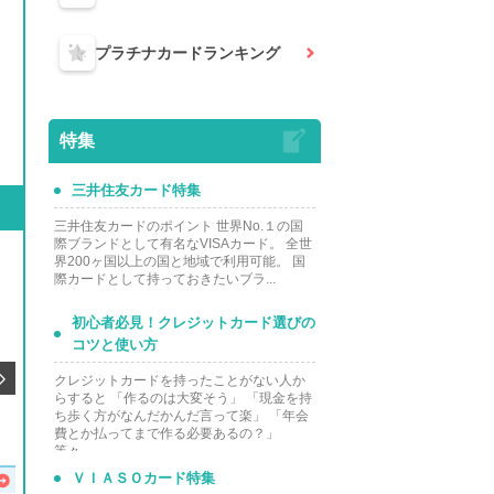
プラチナカード
ランキング
特集
三井住友カード特集
三井住友カードのポイント 世界No.１の国
際ブランドとして有名なVISAカード。 全世
界200ヶ国以上の国と地域で利用可能。 国
際カードとして持っておきたいブラ...
AMEX特集
AMEXの説明 アメリカン・エキスプ
初心者必見！クレジットカード選びの
レスはステータス性の高いカードと
コツと使い方
して世界から認められているカード
です。 1850年に創設され、歴史も
クレジットカードを持ったことがない人か
古く高いブランド性を守り...
らすると 「作るのは大変そう」 「現金を持
ち歩く方がなんだかんだ言って楽」 「年会
この記事を見る
」
費とか払ってまで作る必要あるの？」
等々...
ＶＩＡＳＯカード特集