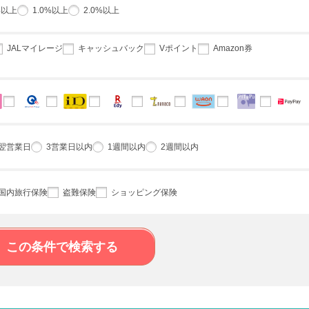
%以上
1.0%以上
2.0%以上
JALマイレージ
キャッシュバック
Vポイント
Amazon券
翌営業日
3営業日以内
1週間以内
2週間以内
国内旅行保険
盗難保険
ショッピング保険
この条件で検索する