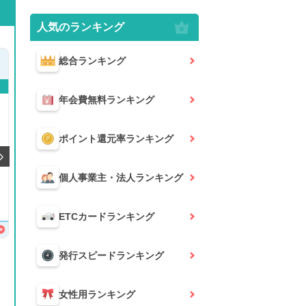
人気のランキング
総合
ランキング
Olive フレキシブルペイ 一般
イオンカード（WAON一体型）
三井住友カー
キャンペーン実施中！
キャンペーン実施中！
キャン
年会費無料
ランキング
ポイント還元率
ランキング
新規入会＆条件達成で
最大
新規入会＆
77,400円相当
がもらえる！
個人事業主・法人
ランキング
31,000円
※特典付与には条件があり、
(2026/7/23～
WEB限定！新規入会＆条件
口座開設とクレジットカード
達成で
最大5,000WAON PO
のお取引、証券のお取引も含
INT
プレゼント！
ETCカード
ランキング
みます。
詳細を見る
※最大77,400円相当は最上位
クレジットカードでのお取引
が対象になります。
発行スピード
ランキング
詳細を見る
※こちらの最大金額は2026/8/
31までです。2026/9/1以降は
三井住友銀行HPをご確認くだ
女性用
ランキング
さい。