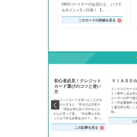
OINTパートナーのお店だと、いつで
もポイント2～21倍！ 【...
このカードの詳細を見る
三井住友カード特集
初心者必見！クレジット
ＶＩＡＳＯ
カード選びのコツと使い
井住友カードのポイント 世界No.
ＶＩＡＳＯカード
方
の国際ブランドとして有名なVIS
ト一度申し込み停
カード。 全世界200ヶ国以上の国
ユーザーの声で復
クレジットカードを持ったことがな
地域で利用可能。 国際カードと
ド！年会費無料で
い人からすると 「作るのは大変そ
て持っておきたいブラ...
ト還元率が高いこ
う」 「現金を持ち歩く方がなんだ
気...
かんだ言って楽」 「年会費とか払
この記事を見る
ってまで作る必要あるの？」 等々...
こ
この記事を見る