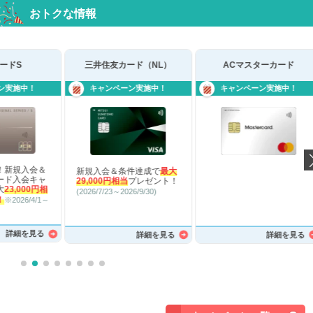
おトクな情報
ドS
三井住友カード（NL）
ACマスターカード
施中！
キャンペーン実施中！
キャンペーン実施中！
規入会＆
新規入会＆条件達成で
最大
入会キャ
29,000円相当
プレゼント！
3,000円相
(2026/7/23～2026/9/30)
026/4/1～
細を見る
詳細を見る
詳細を見る