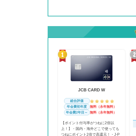
JCB CARD W
総合評価
年会費初年度
無料（永年無料）
年会費2年目～
無料（永年無料）
【ポイント付与率がつねに2倍以
上！】・国内・海外どこで使っても
つねにポイント2倍で高還元！・J-P