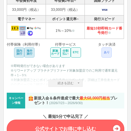
年会費初年度
年会費2年目~
国際ブランド
33,000円（税込）
33,000円（税込）
電子マネー
ポイント還元率~
発行スピード
最短10秒即時カード番
1%～10%
※
号発行
※
付帯保険（利用付帯）
付帯サービス
タッチ決済
国内
海外
家族
分割
ETC
あり
旅行
旅行
カード
払い
※即時発行ができない場合があります
※リワードアップ プラチナプリファード対象加盟店でのご利用で通常還元
率＋1～9％
※対象加盟店ごとにポイント付与条件がございます。詳細は三井住友カード
続きを読む
の公式ページをご確認ください。
※本特典は予告なく変更、終了する場合がございますのでご了承ください。
※カード現物のタッチ決済、iD、カードの差し込み、磁気取引は対象外で
新規入会＆条件達成で最大
最大68,000円相当
プレ
キャンペー
す。
ゼント！
ン情報
(2026/7/23～2026/9/30)
※商業施設内にある店舗などでは、一部ポイント付与の対象となりません。
※一定金額（原則1万円）を超えると、タッチ決済でなく、決済端末にカー
ドを挿しお支払いただく場合がございます。その場合のお支払い分は、タッ
＼ 最短5分で申込完了 ／
チ決済分のポイント還元の対象となりませんので、ご了承ください。上記、
タッチ決済とならない金額の上限は、ご利用される店舗によって異なる場合
がございます。
公式サイトでお得に申し込む