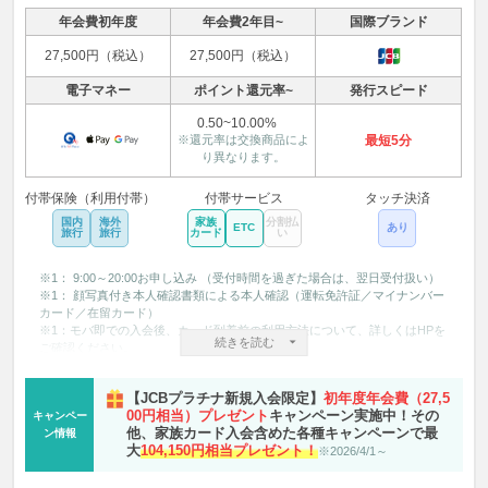
年会費初年度
年会費2年目~
国際ブランド
27,500円（税込）
27,500円（税込）
電子マネー
ポイント還元率~
発行スピード
0.50~10.00%
※還元率は交換商品によ
最短5分
り異なります。
付帯保険（利用付帯）
付帯サービス
タッチ決済
国内
海外
家族
分割払
ETC
あり
旅行
旅行
カード
い
※1： 9:00～20:00お申し込み （受付時間を過ぎた場合は、翌日受付扱い）
※1： 顔写真付き本人確認書類による本人確認（運転免許証／マイナンバー
カード／在留カード）
※1：モバ即での入会後、カード到着前の利用方法について、詳しくはHPを
続きを読む
ご確認ください。
※2：スターバックス カードへのオンライン入金・オートチャージ、Starbu
cks eGift 、モバイルオーダーが対象です。店舗でのご利用分・入金分はポ
【JCBプラチナ新規入会限定】
初年度年会費（27,5
イント倍付の対象となりません。
00円相当）プレゼント
キャンペーン実施中！その
キャンペー
※3：Amazon、Amazon.co.jpおよびそれらのロゴは、Amazon.com, Inc.また
他、家族カード入会含めた各種キャンペーンで最
ン情報
はその関連会社の商標です。
大
104,150円相当プレゼント！
※2026/4/1～
※4：会員資格の有効期限は1年間です。毎年更新時期に初回ご登録方法と同
様のご登録が必要です。
※5：セブン‐イレブンでは、一部対象とならない店舗があります。法人会員