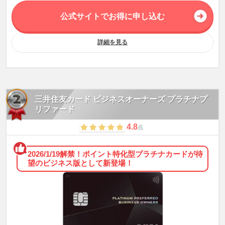
の方は対象となりません。
公式サイトでお得に申し込む
※Apple Pay App Store、Apple Pay、Apple Watch、Face IDは、米国および
他の国々で登録されたApple Inc.の商標です。
※Google Pay Google、Android、Google Play、Google Pay は Google LLC
の商標です。
詳細を見る
三井住友カード ビジネスオーナーズ プラチナプ
リファード
4.8
点
2026/1/19解禁！ポイント特化型プラチナカードが待
望のビジネス版として新登場！