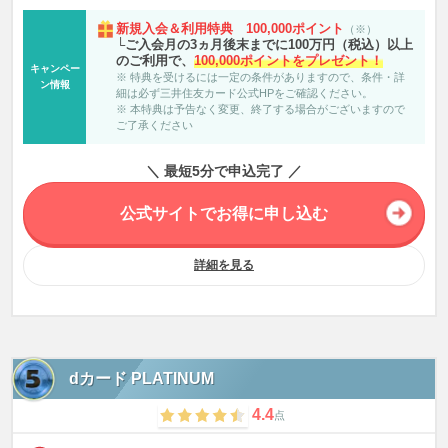
ならない交通事業者がございます。カード現物のタッチ決済は対象となりま
新規入会＆利用特典 100,000ポイント
（※）
せん。
└ご入会月の3ヵ月後末までに100万円（税込）以上
※3 商業施設内にある店舗などでは、一部ポイント付与の対象となりませ
のご利用で、
100,000ポイントをプレゼント！
ん。
キャンペー
※ 特典を受けるには一定の条件がありますので、条件・詳
※3 一定金額（原則1万円）を超えると、タッチ決済でなく、決済端末にカ
ン情報
細は必ず三井住友カード公式HPをご確認ください。
ードを挿しお支払いただく場合がございます。その場合のお支払い分は、タ
※ 本特典は予告なく変更、終了する場合がございますので
ッチ決済分のポイント還元の対象となりませんので、ご了承ください。上
ご了承ください
記、タッチ決済とならない金額の上限は、ご利用される店舗によって異なる
場合がございます。
※3 スマホのタッチ決済対象店舗とモバイルオーダーの対象店舗は異なりま
＼ 最短5分で申込完了 ／
す。詳しくはサービス詳細ページをご確認ください。
※3 通常のポイント分を含んだ還元率です。
※3 ポイント還元率は利用金額に対する獲得ポイントを示したもので、ポイ
公式サイトでお得に申し込む
ントの交換方法によっては、1ポイント1円相当にならない場合があります。
※3 リワードアップ Visa Infinite対象加盟店でのご利用で、通常還元率＋1～
9％
詳細を見る
※3 2026年2月24日（火）ご利用分より対象となります。
※3 対象加盟店ごとにポイント付与条件がございます。詳細は三井住友カー
ドの公式ページをご確認ください。
※3 本特典は予告なく変更、終了する場合がございますのでご了承くださ
い。
※4 各利用枠については詳細をご確認ください。
※4 ご利用枠は、お客さまごとのご利用状況やお支払い実績などにより個別
dカード PLATINUM
に設定させていただきます。ご希望通りの設定が出来かねる場合がございま
すので、ご了承ください。
4.4
点