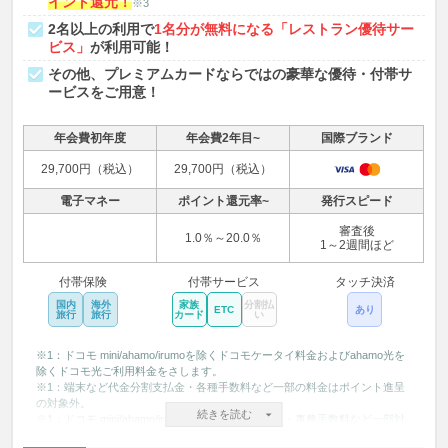
イント還元！
※3
2名以上の利用で
1名分が無料になる「レストラン優待サー
ビス」
が利用可能！
その他、プレミアムカードならではの豪華な優待・付帯サ
ービスをご用意！
年会費初年度
年会費2年目~
国際ブランド
29,700円（税込）
29,700円（税込）
電子マネー
ポイント還元率~
発行スピード
審査後
1.0％～20.0％
1～2週間ほど
付帯保険
付帯サービス
タッチ決済
国内
海外
家族
分割払
ETC
あり
旅行
旅行
カード
い
※1：ドコモ mini/ahamo/irumoを除くドコモケータイ料金およびahamo光を
除くドコモ光ご利用料金をさします。
※1：端末など代金分割支払金・各種手数料など一部の料金はポイント進呈
の対象外。
続きを読む
※1：ドコモ mini/ahamo/irumo利用料金・端末代金・事務手数料など一部対
象外となります。