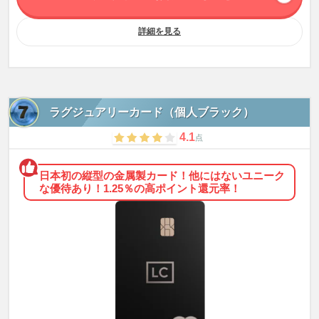
※スマホのタッチ決済対象店舗とモバイルオーダーの対象店舗は異なりま
す。詳しくはサービス詳細ページをご確認ください。
※ポイント還元率は利用金額に対する獲得ポイントを示したもので、ポイン
詳細を見る
トの交換方法によっては、1ポイント1円相当にならない場合があります。
※リワードアップ U25の特典付与には条件・上限があります。詳細は三井住
友カードのホームページをご確認ください。
※通常ポイントを含む還元率です。
※一部対象とならない交通事業者がございます。
※カード現物のタッチ決済は対象となりません。
ラグジュアリーカード（個人ブラック）
4.1
点
日本初の縦型の金属製カード！他にはないユニーク
な優待あり！1.25％の高ポイント還元率！