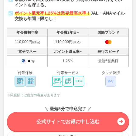
イントも貯まる。
ポイント還元率1.25%は業界最高水準！
JAL・ANAマイル
交換も年間上限なし！
年会費初年度
年会費2年目~
国際ブランド
110,000円
110,000円
(税込)
(税込)
電子マネー
ポイント還元率~
発行スピード
1.25%
最短5営業日
付帯保険
付帯サービス
タッチ決済
国内
海外
家族
分割
ETC
あり
旅行
旅行
カード
払い
※限度額には所定の審査があります
＼ 最短5分で申込完了 ／
公式サイトでお得に申し込む