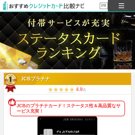
PR
JCBプラチナ
4.9
点
JCBのプラチナカード！ステータス性＆高品質なサ
ービス充実！