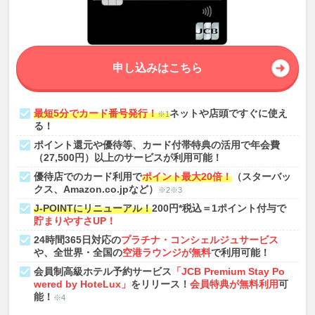
申し込みはこちら
最短5分でカード番号発行！
ネットや店頭ですぐに使え
※1
る！
ポイント還元や優待等、カード付帯特典の活用で年会費
（27,500円）以上のサービスが利用可能！
優待店でのカード利用で
ポイント最大20倍！
（スターバッ
クス、Amazon.co.jpなど）
※2※3
J-POINTにリニューアル！
200円*税込＝1ポイント付与で
貯まりやすさUP！
24時間365日対応の
プラチナ・コンシェルジュサービス
や、全世界・全国の
空港ラウンジが無料
で利用可能！
会員制高級ホテル予約サービス
「JCB Premium Stay Po
wered by HoteLux」
をリリース！
会員特典が無料利用
可
能！
※4