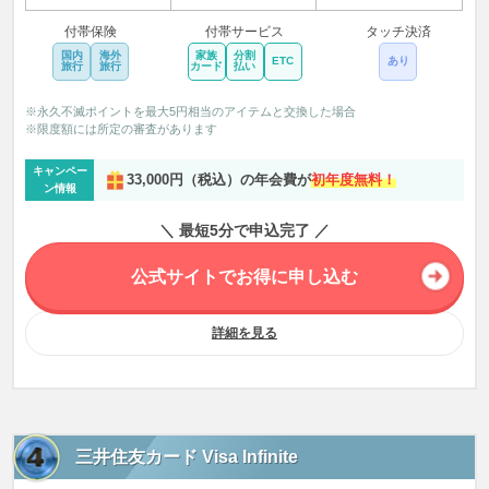
付帯保険
付帯サービス
タッチ決済
国内
海外
家族
分割
ETC
あり
旅行
旅行
カード
払い
※永久不滅ポイントを最大5円相当のアイテムと交換した場合
※限度額には所定の審査があります
キャンペー
33,000円（税込）の年会費が
初年度無料！
ン情報
＼ 最短5分で申込完了 ／
公式サイトでお得に申し込む
詳細を見る
三井住友カード Visa Infinite