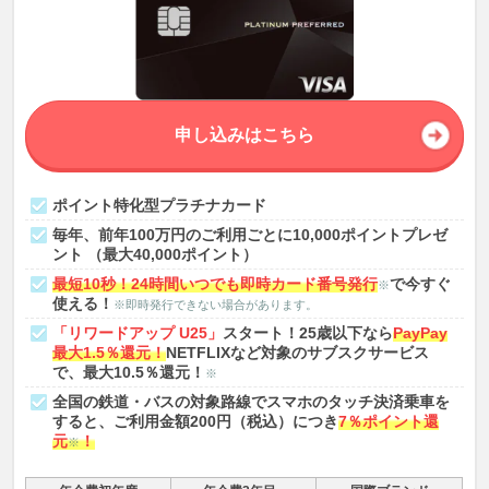
申し込みはこちら
ポイント特化型プラチナカード
毎年、前年100万円のご利用ごとに10,000ポイントプレゼ
ント （最大40,000ポイント）
最短10秒！24時間いつでも即時カード番号発行
で今すぐ
※
使える！
※即時発行できない場合があります。
「リワードアップ U25」
スタート！25歳以下なら
PayPay
最大1.5％還元！
NETFLIXなど対象のサブスクサービス
で、最大10.5％還元！
※
全国の鉄道・バスの対象路線でスマホのタッチ決済乗車を
すると、ご利用金額200円（税込）につき
7％ポイント還
元
！
※