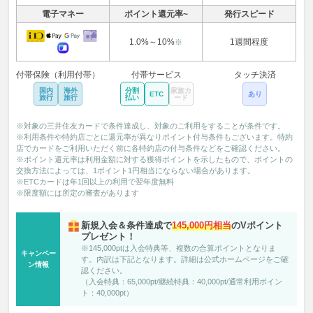
電子マネー
ポイント還元率~
発行スピード
1.0%～10%
1週間程度
※
付帯保険（利用付帯）
付帯サービス
タッチ決済
国内
海外
分割
家族カ
ETC
あり
旅行
旅行
払い
ード
※対象の三井住友カードで条件達成し、対象のご利用をすることが条件です。
※利用条件や特約店ごとに還元率が異なりポイント付与条件もございます。特約
店でカードをご利用いただく前に各特約店の付与条件などをご確認ください。
※ポイント還元率は利用金額に対する獲得ポイントを示したもので、ポイントの
交換方法によっては、1ポイント1円相当にならない場合があります。
※ETCカードは年1回以上の利用で翌年度無料
※限度額には所定の審査があります
新規入会＆条件達成で
145,000円相当
のVポイント
プレゼント！
※145,000ptは入会特典等、複数の合算ポイントとなりま
キャンペー
す。内訳は下記となります。詳細は公式ホームページをご確
ン情報
認ください。
（入会特典：65,000pt/継続特典：40,000pt/通常利用ポイン
ト：40,000pt）