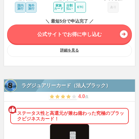
国内
海外
家族
分割
ETC
あり
旅行
旅行
カード
払い
＼ 最短5分で申込完了 ／
公式サイトでお得に申し込む
詳細を見る
ラグジュアリーカード（法人ブラック）
4.0
点
ステータス性と高還元が兼ね備わった究極のブラッ
クビジネスカード！