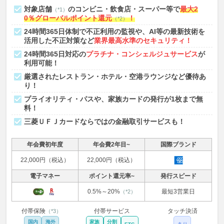
対象店舗
のコンビニ・飲食店・スーパー等で
最大2
（*1）
0％グローバルポイント還元
！
（*2）
24時間365日体制で不正利用の監視や、AI等の最新技術を
活用した不正対策など
業界最高水準のセキュリティ！
24時間365日対応の
プラチナ・コンシェルジュサービス
が
利用可能！
厳選されたレストラン・ホテル・空港ラウンジなど優待あ
り！
プライオリティ・パスや、家族カードの発行が1枚まで無
料！
三菱ＵＦＪカードならではの金融取引サービスも！
年会費初年度
年会費2年目~
国際ブランド
22,000円（税込）
22,000円（税込）
電子マネー
ポイント還元率~
発行スピード
0.5%～20%
最短3営業日
（*2）
付帯保険
付帯サービス
タッチ決済
（*3）
国内
海外
家族
分割