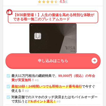
4.5
点
【9/30新登場！】人生の価値を高める特別な体験が
できる唯一無二のプレミアムカード
申し込みはこちら
最大11万円相当の継続特典で、
99,000円（税込）の年会
費が実質無料！
※1
最短10秒！24時間いつでも即時カード番号発行
で今すぐ
使える！
※2
対象店舗でのスマホのタッチ決済またはモバイルオーダー
で支払うと
7％ポイント還元！
※3