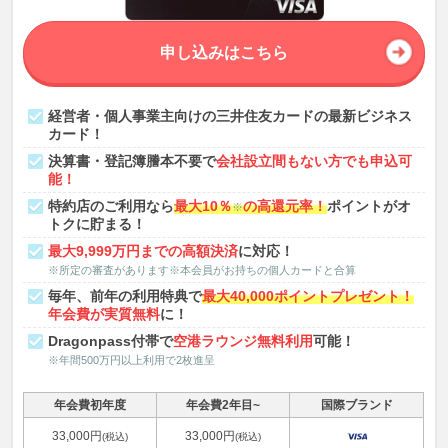
申し込みはこちら
経営者・個人事業主向けの三井住友カードの最新ビジネス
カード！
決算書・登記簿謄本不要で
会社設立間もない方でも申込可
能！
特約店のご利用なら
最大10％
の高還元率！
ポイントがオ
※
トクに貯まる！
最大9,999万円までの高額決済
に対応！
※所定の審査があります※本会員がお持ちの個人カードと合算
毎年、前年の利用特典で
最大40,000ポイントプレゼント！
年会費が実質無料
に！
Dragonpass付帯で
空港ラウンジ無料利用
可能！
※年間500万円以上利用で2枚進呈
年会費初年度
年会費2年目~
国際ブランド
33,000円
33,000円
(税込)
(税込)