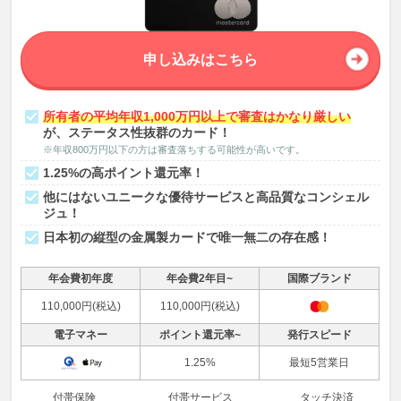
申し込みはこちら
所有者の平均年収1,000万円以上で審査はかなり厳しい
が、ステータス性抜群のカード！
※年収800万円以下の方は審査落ちする可能性が高いです。
1.25%の高ポイント還元率！
他にはないユニークな優待サービスと高品質なコンシェル
ジュ！
日本初の縦型の金属製カードで唯一無二の存在感！
年会費初年度
年会費2年目~
国際ブランド
110,000円(税込)
110,000円(税込)
電子マネー
ポイント還元率~
発行スピード
1.25%
最短5営業日
付帯保険
付帯サービス
タッチ決済