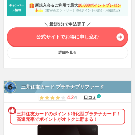
※2：2025年配布分の特典金額となります。
新規入会＆ご利用で最大
20,000ポイントプレゼン
キャンペー
※2： Edyチャージ、nanacoチャージ、SMART ICOCA、キャッシング返済
ト！
ン情報
（要Webエントリー）※dポイント(期間・用途限定)
金、リボ払い手数料、分割払い手数料、年会費、遅延損害金などは年間ご利
用額の対象外となります。
※2：※交換先によっては、上記の特典進呈金額を下回るクーポンとなる可
＼ 最短5分で申込完了 ／
能性があります（例： 10,000円→7,000円クーポン）
※3：カードで通常たまるポイント（利用額100円(税込)につき1ポイント）
は進呈対象外です。
公式サイトでお得に申し込む
※3：「dカード積立」のご利用額は、dカード PLATINUM年間ご利用額特典
の累計対象外です。
詳細を見る
三井住友カード プラチナプリファード
4.2
口コミ
点
三井住友カードのポイント特化型プラチナカード！
高還元率でポイントがオトクに貯まる！