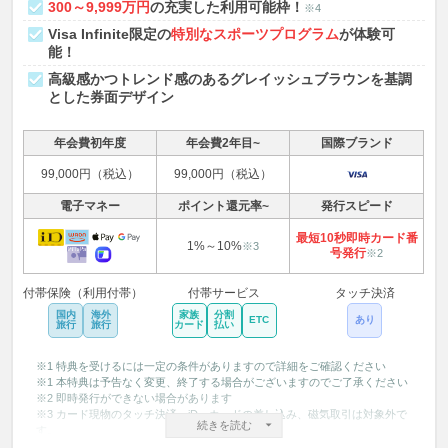
300～9,999万円
の充実した利用可能枠！
※4
Visa Infinite限定の
特別なスポーツプログラム
が体験可
能！
高級感かつトレンド感のあるグレイッシュブラウンを基調
とした券面デザイン
年会費初年度
年会費2年目~
国際ブランド
99,000円（税込）
99,000円（税込）
電子マネー
ポイント還元率~
発行スピード
最短10秒即時カード番
1%～10%
※3
号発行
※2
付帯保険（利用付帯）
付帯サービス
タッチ決済
国内
海外
家族
分割
ETC
あり
旅行
旅行
カード
払い
※1 特典を受けるには一定の条件がありますので詳細をご確認ください
※1 本特典は予告なく変更、終了する場合がございますのでご了承ください
※2 即時発行ができない場合があります
※3 カード現物のタッチ決済、iD、カードの差し込み、磁気取引は対象外で
続きを読む
す。
※3スマホのタッチ決済乗車は通常ポイントを含む還元率です。一部対象と