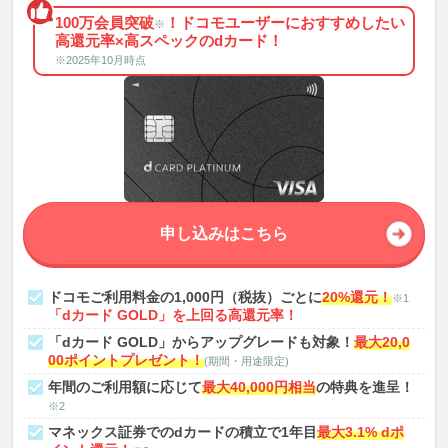
100万会員突破
！ドコモユーザーにおすすめしたい
※
高還元率×高スペックのdカード！
※2025年10月時点
申し込みはこちら
ドコモご利用料金の1,000円（税抜）ごとに
20%還元！
※1
「dカード GOLD」を上回る高還元率！
「dカード GOLD」からアップグレードも対象！
最大20,0
00ポイントプレゼント！
(期間・用途限定)
年間のご利用額に応じて
最大40,000円相当
の特典を進呈！
※2
マネックス証券でのdカードの積立で1年目
最大3.1% dポ