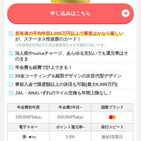
申し込みはこちら
所有者の平均年収1,000万円以上で審査はかなり厳しい
が、ステータス性抜群のカード！
※年収800万円以下の方は審査落ちする可能性が高いです。
法人税やsuicaチャージ、あらゆる支払いでも還元率はそ
のまま
年会費も経費で計上できる！
24金コーティング＆縦型デザインの次世代型デザイン
事前入金で限度額以上の決済も可能(最大9,999万円)
JAL・ANAいずれのマイル交換も年間上限なし！
年会費初年度
年会費2年目~
国際ブランド
220,000円
220,000円
(税込)
(税込)
電子マネー
ポイント還元率~
発行スピード
1.5%
最短5営業日