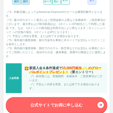
ETC
あり
旅行
旅行
カード
払い
（*1）対象店舗によってはAmerican Express®のカードは優遇対象外となりま
す。
（*2）最大20％ポイント還元にはご利用金額の上限など各種条件・ご留意事項が
ございます。還元率および相当額表記は、1ポイント=5円相当として利用した場
合 です。なお、1ポイントの相当額は利用方法により異なります（キャッシュバ
ック への交換の場合、1ポイントは4円となります）。
（*）予告なく内容を変更、または終了する場合があります。
（*3）海外旅行傷害保険：旅行代金等を事前に本カードでお支払いいただくこと
を条件とします。
（*3）国内旅行傷害保険：国内でのホテル・航空券などのお支払いを事前にカー
ドでご利用いただくと、宿泊中の火災・爆発事故、搭乗中の事故などに適用しま
す。
新規入会＆条件達成で
15,000円相当
のグロー
（*）
バルポイントプレゼント！
（要エントリー）
（*）各特典には、実施期間・各種条件・ご留意事項がござ
入会特典
います。
（*）予告なく内容を変更、または終了する場合がありま
す。
公式サイトでお得に申し込む