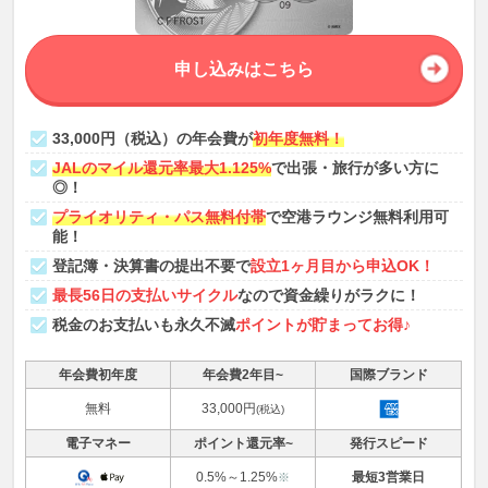
申し込みはこちら
33,000円（税込）の年会費が
初年度無料！
JALのマイル還元率最大1.125%
で出張・旅行が多い方に
◎！
プライオリティ・パス無料付帯
で空港ラウンジ無料利用可
能！
登記簿・決算書の提出不要で
設立1ヶ月目から申込OK！
最長56日の支払いサイクル
なので資金繰りがラクに！
税金のお支払いも永久不滅
ポイントが貯まってお得♪
年会費初年度
年会費2年目~
国際ブランド
無料
33,000円
(税込)
電子マネー
ポイント還元率~
発行スピード
0.5%～1.25%
最短3営業日
※