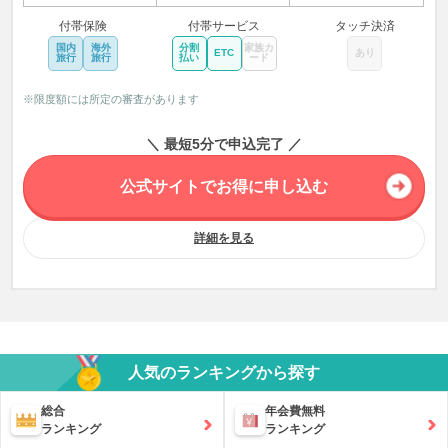
付帯保険
付帯サービス
タッチ決済
国内
海外
分割
家族カ
ETC
あり
旅行
旅行
払い
ード
※限度額には所定の審査があります
＼ 最短5分で申込完了 ／
公式サイトでお得に申し込む
詳細を見る
人気のランキングから探す
総合
年会費無料
ランキング
ランキング