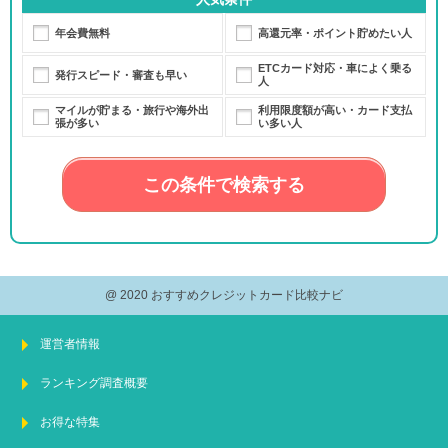
年会費無料
高還元率・ポイント貯めたい人
ETCカード対応・車によく乗る
発行スピード・審査も早い
人
マイルが貯まる・旅行や海外出
利用限度額が高い・カード支払
張が多い
い多い人
この条件で検索する
@ 2020 おすすめクレジットカード比較ナビ
運営者情報
ランキング調査概要
お得な特集