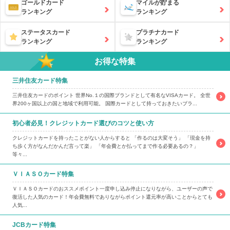
ゴールドカード
マイルが貯まる
ランキング
ランキング
ステータスカード
プラチナカード
ランキング
ランキング
お得な特集
三井住友カード特集
三井住友カードのポイント 世界No.１の国際ブランドとして有名なVISAカード。 全世
界200ヶ国以上の国と地域で利用可能。 国際カードとして持っておきたいブラ...
初心者必見！クレジットカード選びのコツと使い方
クレジットカードを持ったことがない人からすると 「作るのは大変そう」 「現金を持
ち歩く方がなんだかんだ言って楽」 「年会費とか払ってまで作る必要あるの？」
等々...
ＶＩＡＳＯカード特集
ＶＩＡＳＯカードのおススメポイント一度申し込み停止になりながら、ユーザーの声で
復活した人気のカード！年会費無料でありながらポイント還元率が高いことからとても
人気...
JCBカード特集