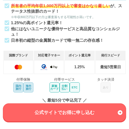
所有者の平均年収1,000万円以上で審査はかなり厳しい
が、ス
テータス性抜群のカード！
※年収800万円以下の方は審査落ちする可能性が高いです。
1.25%の高ポイント還元率！
他にはないユニークな優待サービスと高品質なコンシェルジ
ュ！
日本初の縦型の金属製カードで唯一無二の存在感！
国際ブランド
対応電子マネー
ポイント還元率
発行スピード
1.25%
最短5営業日
付帯保険
付帯サービス
タッチ決済
国内
海外
家族
分割
ETC
あり
旅行
旅行
カード
払い
＼ 最短5分で申込完了 ／
公式サイトでお得に申し込む