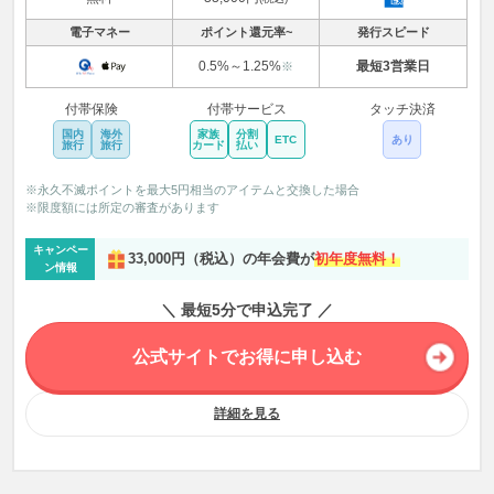
電子マネー
ポイント還元率~
発行スピード
0.5%～1.25%
最短3営業日
※
付帯保険
付帯サービス
タッチ決済
国内
海外
家族
分割
ETC
あり
旅行
旅行
カード
払い
※永久不滅ポイントを最大5円相当のアイテムと交換した場合
※限度額には所定の審査があります
キャンペー
33,000円（税込）の年会費が
初年度無料！
ン情報
＼ 最短5分で申込完了 ／
公式サイトでお得に申し込む
詳細を見る