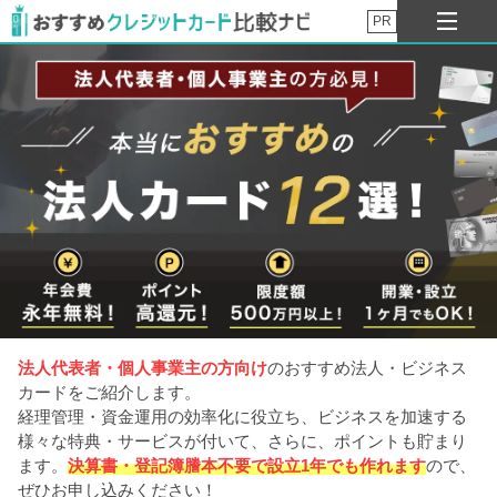
PR
法人代表者・個人事業主の方向け
のおすすめ法人・ビジネス
カードをご紹介します。
経理管理・資金運用の効率化に役立ち、ビジネスを加速する
様々な特典・サービスが付いて、さらに、ポイントも貯まり
ます。
決算書・登記簿謄本不要で設立1年でも作れます
ので、
ぜひお申し込みください！