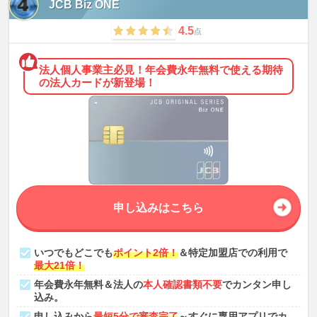
JCB Biz ONE
4.5
点
法人個人事業主必見！年会費永年無料で使える期待
の法人カードが新登場！
申し込みはこちら
いつでもどこでも
ポイント2倍！
＆特定加盟店での利用で
最大21倍！
年会費永年無料＆法人の
本人確認書類不要
でカンタン申し
込み。
申し込みから
最短5分で審査完了
～すぐに専用アプリでカ