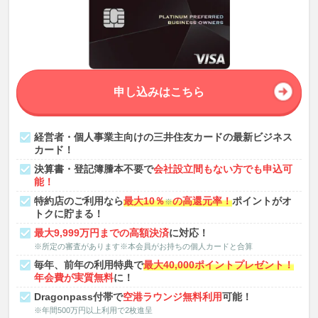
申し込みはこちら
経営者・個人事業主向けの三井住友カードの最新ビジネス
カード！
決算書・登記簿謄本不要で
会社設立間もない方でも申込可
能！
特約店のご利用なら
最大10％
の高還元率！
ポイントがオ
※
トクに貯まる！
最大9,999万円までの高額決済
に対応！
※所定の審査があります※本会員がお持ちの個人カードと合算
毎年、前年の利用特典で
最大40,000ポイントプレゼント！
年会費が実質無料
に！
Dragonpass付帯で
空港ラウンジ無料利用
可能！
※年間500万円以上利用で2枚進呈