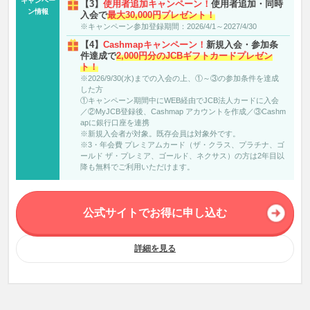
キャンペー
【3】
使用者追加キャンペーン！
使用者追加・同時
ン情報
入会で
最大30,000円プレゼント！
※キャンペーン参加登録期間：2026/4/1～2027/4/30
【4】
Cashmapキャンペーン！
新規入会・参加条
件達成で
2,000円分のJCBギフトカードプレゼン
ト！
※2026/9/30(水)までの入会の上、①～③の参加条件を達成
した方
①キャンペーン期間中にWEB経由でJCB法人カードに入会
／②MyJCB登録後、Cashmap アカウントを作成／③Cashm
apに銀行口座を連携
※新規入会者が対象。既存会員は対象外です。
※3・年会費 プレミアムカード（ザ・クラス、プラチナ、ゴ
ールド ザ・プレミア、ゴールド、ネクサス）の方は2年目以
降も無料でご利用いただけます。
公式サイトでお得に申し込む
詳細を見る