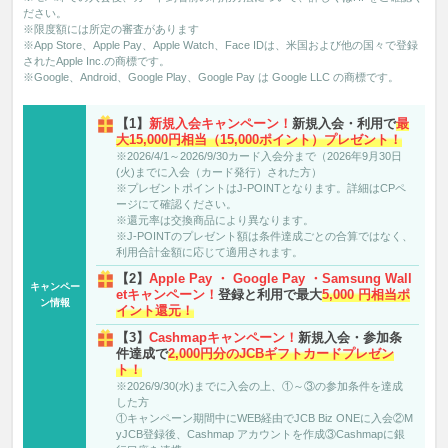
ださい。
※限度額には所定の審査があります
※App Store、Apple Pay、Apple Watch、Face IDは、米国および他の国々で登録
されたApple Inc.の商標です。
※Google、Android、Google Play、Google Pay は Google LLC の商標です。
【1】
新規入会キャンペーン！
新規入会・利用で
最
大15,000円相当（15,000ポイント）プレゼント！
※2026/4/1～2026/9/30カード入会分まで（2026年9月30日
(火)までに入会（カード発行）された方）
※プレゼントポイントはJ-POINTとなります。詳細はCPペ
ージにて確認ください。
※還元率は交換商品により異なります。
※J-POINTのプレゼント額は条件達成ごとの合算ではなく、
利用合計金額に応じて適用されます。
【2】
Apple Pay ・ Google Pay ・Samsung Wall
キャンペー
etキャンペーン！
登録と利用で最大
5,000 円相当ポ
ン情報
イント還元！
【3】
Cashmapキャンペーン！
新規入会・参加条
件達成で
2,000円分のJCBギフトカードプレゼン
ト！
※2026/9/30(水)までに入会の上、①～③の参加条件を達成
した方
①キャンペーン期間中にWEB経由でJCB Biz ONEに入会②M
yJCB登録後、Cashmap アカウントを作成③Cashmapに銀