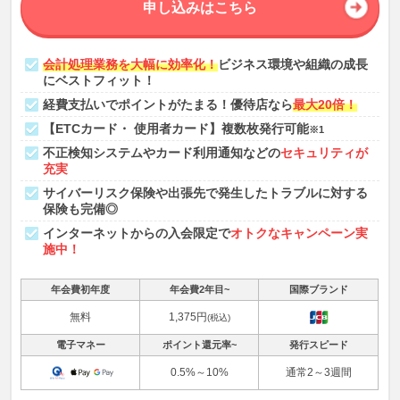
申し込みはこちら
会計処理業務を大幅に効率化！
ビジネス環境や組織の成長
にベストフィット！
経費支払いでポイントがたまる！優待店なら
最大20倍！
【ETCカード・ 使用者カード】複数枚発行可能
※1
不正検知システムやカード利用通知などの
セキュリティが
充実
サイバーリスク保険や出張先で発生したトラブルに対する
保険も完備◎
インターネットからの入会限定で
オトクなキャンペーン実
施中！
年会費初年度
年会費2年目~
国際ブランド
無料
1,375円
(税込)
電子マネー
ポイント還元率~
発行スピード
0.5%～10%
通常2～3週間