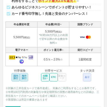
利用をすることで
ポイント最大2.0％還元！
※
あらゆるビジネスシーンでポイントが貯まりやすい！
カード番号印字無し！先進と安全のナンバーレス！
年会費初年度
年会費2年目~
国際ブランド
5,500円
(税込)
*年間100万円以上の利用
5,500円
(税込)
で翌年以降の年会費永年
無料
※
電子マネー
ポイント還元率~
発行スピード
0.5％～2.0%
1週間程度
※
付帯保険
付帯サービス
タッチ決済
国内
海外
分割
家族カ
ETC
あり
旅行
旅行
払い
ード
※対象の三井住友カードで条件達成し、対象のご利用をすることが条件です。
※年間100万円利用の対象取引や算定期間等の実際の適用条件などの詳細は、三
井住友カードのホームページを必ずご確認ください。
※限度額には所定の審査があります