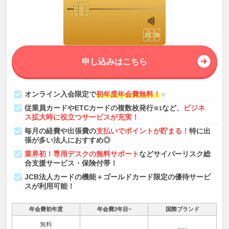
申し込みはこちら
オンライン入会限定で
初年度年会費無料！
※
従業員カードやETCカードの複数枚発行
など、
ビジネ
※1
ス拡大時に役立つサービスが充実！
毎月の経費や出張費の
支払いでポイントが貯まる！
特に出
張が多い法人におすすめ◎
業界初！専用デスクの無料サポート
などサイバーリスク総
合支援サービス・保険付帯！
JCB法人カードの機能＋ゴールドカード限定の優待サービ
スが利用可能！
年会費初年度
年会費2年目~
国際ブランド
無料