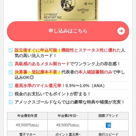
申し込みはこちら
設立後すぐに申込可能！
機能性とステータス性に優れた
人
気の高い法人カード！
高級感のあるメタル製カード
でワンランク上の存在感！
決算書・登記謄本不要！
代表者の
本人確認書類のみ
で申し
込みOK◎
最高水準のマイル還元率！
0.5%〜1.0%（ANA）
税金のお支払いでもポイントが貯まる！
アメックスゴールドならではの豪華な特典や補償が充実！
年会費初年度
年会費2年目~
国際ブランド
49,500円
49,500円
(税込)
(税込)
電子マネー
ポイント還元率~
発行スピード