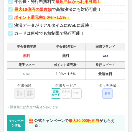
年会費・発行料無料で
最短当日から利用可能！
最大10億円の限度額
で高額決済にも対応可能！
ポイント還元率1.0%〜1.5%！
決済データがリアルタイムにWebに反映！
カードは何枚でも無制限で発行可能！
年会費初年度
年会費2年目~
国際ブランド
無料
無料
電子マネー
ポイント還元率~
発行スピード
1.0%〜1.5%
最短当日
付帯保険
付帯サービス
タッチ決済
国内
海外
家族
分割払
ETC
あり
旅行
旅行
カード
い
※限度額には所定の審査があります
公式キャンペーンで
最大20,000円相当
がもらえ
キャンペー
る！
ン情報