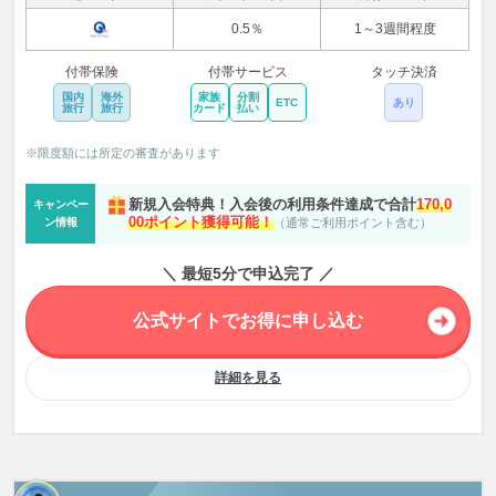
0.5％
1～3週間程度
付帯保険
付帯サービス
タッチ決済
国内
海外
家族
分割
ETC
あり
旅行
旅行
カード
払い
※限度額には所定の審査があります
新規入会特典！入会後の利用条件達成で合計
170,0
キャンペー
00ポイント獲得可能！
ン情報
（通常ご利用ポイント含む）
＼ 最短5分で申込完了 ／
公式サイトでお得に申し込む
詳細を見る