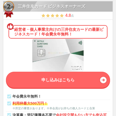
三井住友カード ビジネスオーナーズ
4.8
点
経営者・個人事業主向けの三井住友カードの最新ビ
ジネスカード！年会費永年無料！
申し込みはこちら
年会費永年無料！
利用枠最大500万円！
※所定の審査があります。※本会員がお持ちの個人カードと合算
決算書・登記簿謄本不要で
会社設立間もない方でも申込可