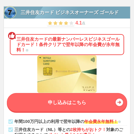
三井住友カード ビジネスオーナーズ ゴールド
4.1
点
三井住友カードの最新ナンバーレスビジネスゴール
ドカード！条件クリアで翌年以降の年会費が永年無
料！
※
申し込みはこちら
年間100万円以上の利用で翌年以降の
年会費永年無料！
※
三井住友カード（NL）等との
2枚持ちがおトク！
対象のご