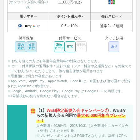
(オンライン入会の場合の
11,000円
(税込)
み)
電子マネー
ポイント還元率~
発行スピード
0.5～10%
通常2～3週間
付帯保険
付帯サービス
タッチ決済
国内
海外
家族
分割払
ETC
あり
旅行
旅行
カード
い
※ お切り替えの方は初年度年会費無料の対象となりません。
※ カード付帯保険の適用条件：旅行代金（ツアー料金や交通費など）を対象のカ
ードでお支払いいただくことで、旅行傷害保険が適用されます
※限度額には所定の審査があります
※App Store、Apple Pay、Apple Watch、Face IDは、米国および他の国々で登録
されたApple Inc.の商標です。
※Google、Android、Google Play、Google Pay は Google LLC の商標です。
※1希望枚数の発行が出来ない場合があります。
【1】
WEB限定新規入会キャンペーン①
：WEBか
らの新規入会＆利用で
最大40,000円相当プレゼン
ト！
入会期間：2026/4/1～2026/10/31（入会期間中にカード入会
（発行）された方が対象）
※プレゼントポイントはJ-POINTとなります。詳細はCPペ