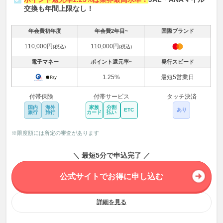
交換も年間上限なし！
年会費初年度
年会費2年目~
国際ブランド
110,000円
110,000円
(税込)
(税込)
電子マネー
ポイント還元率~
発行スピード
1.25%
最短5営業日
付帯保険
付帯サービス
タッチ決済
国内
海外
家族
分割
ETC
あり
旅行
旅行
カード
払い
※限度額には所定の審査があります
＼ 最短5分で申込完了 ／
公式サイトでお得に申し込む
詳細を見る