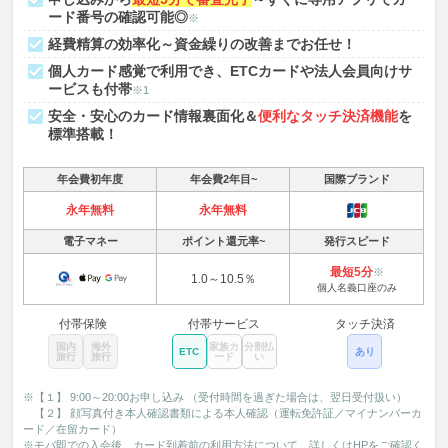
ード番号の確認可能◎
※
経費精算の効率化～資金繰りの改善までお任せ！
個人カード感覚で利用でき、ETCカードや法人会員向けサ
ービスも付帯
※1
安全・安心のカード情報裏面化＆
便利なタッチ決済機能
を
標準搭載！
年会費初年度
年会費2年目~
国際ブランド
永年無料
永年無料
電子マネー
ポイント還元率~
発行スピード
最短5分
※
1.0～10.5％
個人名義口座のみ
付帯保険
付帯サービス
タッチ決済
国内
海外
家族カ
分割払
ETC
あり
旅行
旅行
ード
い
※【１】 9:00～20:00お申し込み （受付時間を過ぎた場合は、翌日受付扱い）
【２】 顔写真付き本人確認書類による本人確認（運転免許証／マイナンバーカ
ード／在留カード）
※モバ即での入会後、カード到着前の利用方法について、詳しくはHPをご確認く