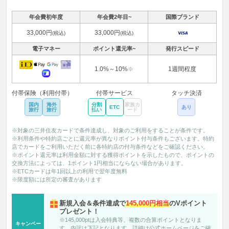
年会費初年度
年会費2年目~
国際ブランド
33,000円
33,000円
(税込)
(税込)
電子マネー
ポイント還元率~
発行スピード
1.0%～10%
1週間程度
※
付帯保険（利用付帯）
付帯サービス
タッチ決済
国内
海外
分割
家族カ
ETC
あり
旅行
旅行
払い
ード
※対象の三井住友カードで条件達成し、対象のご利用をすることが条件です。
※利用条件や特約店ごとに還元率が異なりポイント付与条件もございます。特約
店でカードをご利用いただく前に各特約店の付与条件などをご確認ください。
※ポイント還元率は利用金額に対する獲得ポイントを示したもので、ポイントの
交換方法によっては、1ポイント1円相当にならない場合があります。
※ETCカードは年1回以上の利用で翌年度無料
※限度額には所定の審査があります
新規入会＆条件達成で
145,000円相当
のVポイント
プレゼント！
※145,000ptは入会特典等、複数の合算ポイントとなりま
キャンペー
す。内訳は下記となります。詳細は公式ホームページをご確