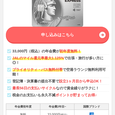
申し込みはこちら
33,000円（税込）の年会費が
初年度無料！
JALのマイル還元率最大1.125%
で出張・旅行が多い方に
◎！
プライオリティ・パス無料付帯
で空港ラウンジ無料利用可
能！
登記簿・決算書の提出不要で
設立1ヶ月目から申込OK！
最長56日の支払いサイクル
なので資金繰りがラクに！
税金のお支払いも永久不滅
ポイントが貯まってお得♪
年会費初年度
年会費2年目~
国際ブランド
無料
33,000円
(税込)