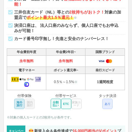
能！
三井住友カード（NL）等との
2枚持ちがおトク！
対象の加
盟店で
ポイント最大1.5％還元！
※
決済口座は、 法人口座のみならず、個人口座でもお申込
みが可能！
カード番号印字無し！先進と安全のナンバーレス！
年会費初年度
年会費2年目~
国際ブランド
永年無料
永年無料
電子マネー
ポイント還元率~
発行スピード
0.5％～1.5%
1週間程度
※
付帯保険
付帯サービス
タッチ決済
海外
国内
分割
家族カ
ETC
あり
旅行
旅行
払い
ード
※対象の個人カードとの2枚持ちが条件です。
新規入会＆条件達成で
16,000円相当のVポイント
プ
キャンペー