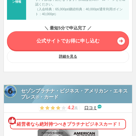
ン情報
認ください。
（入会特典：65,000pt/継続特典：40,000pt/通常利用ポイン
ト：40,000pt）
＼ 最短5分で申込完了 ／
公式サイトでお得に申し込む
詳細を見る
セゾンプラチナ・ビジネス・アメリカン・エキス
プレス®・カード
4.2
口コミ
点
経営者なら絶対持つべきプラチナビジネスカード！