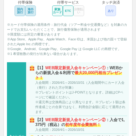
付帯保険
付帯サービス
タッチ決済
国内
海外
家族
分割払
ETC
あり
旅行
旅行
カード
い
※カード付帯保険の適用条件：旅行代金（ツアー料金や交通費など）を対象のカ
ードでお支払いいただくことで、旅行傷害保険が適用されます
※限度額には所定の審査があります
※App Store、Apple Pay、Apple Watch、Face IDは、米国および他の国々で登録
されたApple Inc.の商標です。
※Google、Android、Google Play、Google Pay は Google LLC の商標です。
※1 希望枚数の発行が出来ない場合があります。
【1】
WEB限定新規入会キャンペーン①
：WEBか
らの新規入会＆利用で
最大20,000円相当プレゼン
ト！
入会期間：2026/4/1～2026/10/31（入会期間中にカード入会
（発行）された方が対象）
※プレゼントポイントはJ-POINTとなります。詳細はCPペ
ージにて確認ください。
※還元率は交換商品により異なります。※プレゼント額は条
件達成ごとの合算ではなく、利用合計金額に応じて適用され
ます。
【2】
WEB限定新規入会キャンペーン②
：入会で1,
375円（税込）の
初年度年会費無料！
入会期間：2026/4/1～2026/10/31