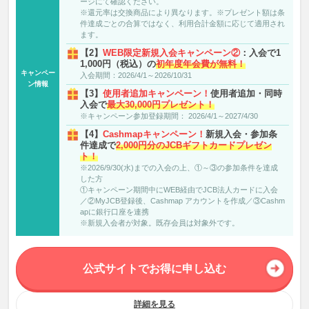
ージにて確認ください。
※還元率は交換商品により異なります。※プレゼント額は条
件達成ごとの合算ではなく、利用合計金額に応じて適用され
ます。
【2】
WEB限定新規入会キャンペーン②
：入会で1
1,000円（税込）の
初年度年会費が無料！
キャンペー
入会期間：2026/4/1～2026/10/31
ン情報
【3】
使用者追加キャンペーン！
使用者追加・同時
入会で
最大30,000円プレゼント！
※キャンペーン参加登録期間： 2026/4/1～2027/4/30
【4】
Cashmapキャンペーン！
新規入会・参加条
件達成で
2,000円分のJCBギフトカードプレゼン
ト！
※2026/9/30(水)までの入会の上、①～③の参加条件を達成
した方
①キャンペーン期間中にWEB経由でJCB法人カードに入会
／②MyJCB登録後、Cashmap アカウントを作成／③Cashm
apに銀行口座を連携
※新規入会者が対象。既存会員は対象外です。
公式サイトでお得に申し込む
詳細を見る