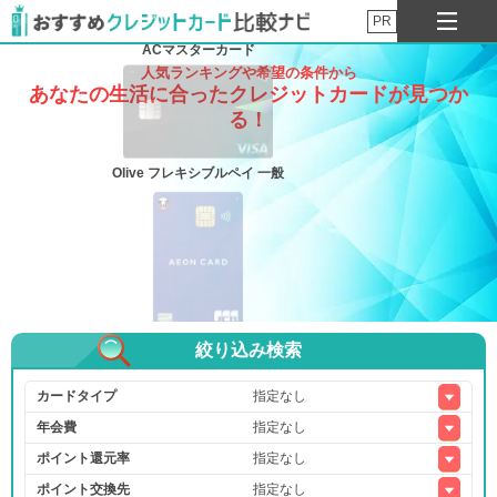
PR
ACマスターカード
人気ランキングや希望の条件から
あなたの生活に合ったクレジットカードが見つか
る！
Olive フレキシブルペイ 一般
絞り込み検索
イオンカード（WAON一体型）
カードタイプ
年会費
ポイント還元率
三井住友カード ゴールド（NL）
ポイント交換先