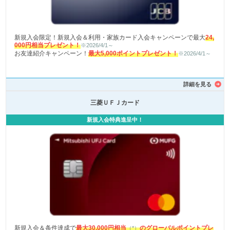
新規入会限定！新規入会＆利用・家族カード入会キャンペーンで最大
24,
000円相当プレゼント！
※2026/4/1～
お友達紹介キャンペーン！
最大5,000ポイントプレゼント！
※2026/4/1～
詳細を見る
三菱ＵＦＪカード
新規入会特典進呈中！
新規入会＆条件達成で
最大30,000円相当
のグローバルポイントプレ
（*）