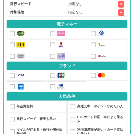
発行スピード
付帯保険
電子マネー
ブランド
人気条件
年会費無料
高還元率・ポイント貯めたい人
ETCカード対応・車によく乗る
発行スピード・審査も早い
人
マイルが貯まる・旅行や海外出
利用限度額が高い・カード支払
張が多い
い多い人