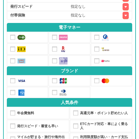
発行スピード
付帯保険
電子マネー
アメリカン・エキスプレス®・ゴールド・プリファード・カード
モビットVISA-W
ブランド
セゾンプラチナ・ビジネス・アメリカン・エキスプレス®・カード
人気条件
年会費無料
高還元率・ポイント貯めたい人
ETCカード対応・車によく乗る
発行スピード・審査も早い
人
マイルが貯まる・旅行や海外出
利用限度額が高い・カード支払