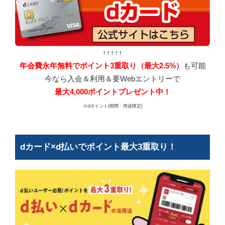
↑↑↑↑↑
年会費永年無料でポイント3重取り（最大2.5%）
も可能
今なら入会＆利用＆要Webエントリーで
最大4,000ポイントプレゼント中！
※dポイント(期間・用途限定)
dカード×d払いでポイント最大3重取り！