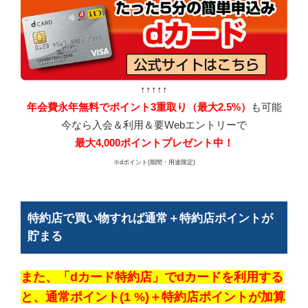
↑↑↑↑↑
年会費永年無料でポイント3重取り（最大2.5%）
も可能
今なら入会＆利用＆要Webエントリーで
最大4,000ポイントプレゼント中！
※dポイント(期間・用途限定)
特約店で買い物すれば通常＋特約店ポイントが
貯まる
また、「dカード特約店」でdカードを利用する
と、通常ポイント(1 %)＋特約店ポイントが加算