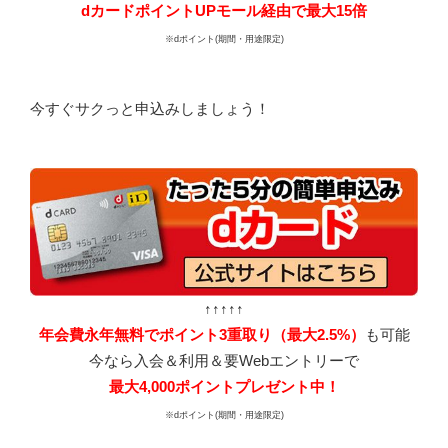
dカードポイントUPモール経由で最大15倍
※dポイント(期間・用途限定)
今すぐサクっと申込みしましょう！
↑↑↑↑↑
年会費永年無料でポイント3重取り（最大2.5%）
も可能
今なら入会＆利用＆要Webエントリーで
最大4,000ポイントプレゼント中！
※dポイント(期間・用途限定)