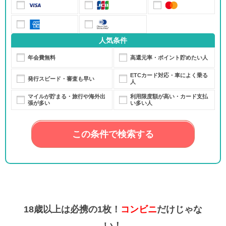
人気条件
年会費無料
高還元率・ポイント貯めたい人
ETCカード対応・車によく乗る
発行スピード・審査も早い
人
マイルが貯まる・旅行や海外出
利用限度額が高い・カード支払
張が多い
い多い人
この条件で検索する
18歳以上は必携の1枚！
コンビニ
だけじゃな
い！