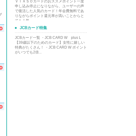
ＶＩＡＳＯカードのおススメポイント一度
申し込み停止になりながら、ユーザーの声
で復活した人気のカード！年会費無料であ
ブ
りながらポイント還元率が高いことからと
ても人気...
JCBカード特集
JCBカード一覧 ・JCB CARD W plus L
【39歳以下のためのカード】女性に嬉しい
特典がたくさん！ ・JCB CARD W ポイント
がいつでも2倍...