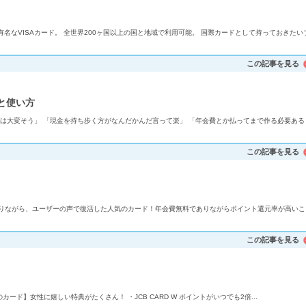
有名なVISAカード。 全世界200ヶ国以上の国と地域で利用可能。 国際カードとして持っておきたい
この記事を見る
と使い方
は大変そう」 「現金を持ち歩く方がなんだかんだ言って楽」 「年会費とか払ってまで作る必要ある
この記事を見る
りながら、ユーザーの声で復活した人気のカード！年会費無料でありながらポイント還元率が高いこ
この記事を見る
のためのカード】女性に嬉しい特典がたくさん！ ・JCB CARD W ポイントがいつでも2倍...