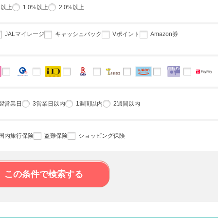
%以上
1.0%以上
2.0%以上
JALマイレージ
キャッシュバック
Vポイント
Amazon券
翌営業日
3営業日以内
1週間以内
2週間以内
国内旅行保険
盗難保険
ショッピング保険
この条件で検索する