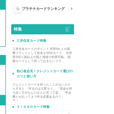
プラチナカード
ランキング
特集
三井住友カード特集
三井住友カードのポイント 世界No.１の国
際ブランドとして有名なVISAカード。 全世
界200ヶ国以上の国と地域で利用可能。 国
際カードとして持っておきたいブラ...
初心者必見！クレジットカード選びの
コツと使い方
クレジットカードを持ったことがない人か
らすると 「作るのは大変そう」 「現金を持
ち歩く方がなんだかんだ言って楽」 「年会
費とか払ってまで作る必要あるの？」
等々...
ＶＩＡＳＯカード特集