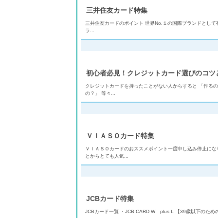
三井住友カード特集
三井住友カードのポイント 世界No.１の国際ブランドとして
ラ...
初心者必見！クレジットカード選びのコツ
クレジットカードを持ったことがない人からすると 「作るの
の？」 等々...
ＶＩＡＳＯカード特集
ＶＩＡＳＯカードのおススメポイント一度申し込み停止にな
とからとても人気...
JCBカード特集
JCBカード一覧 ・JCB CARD W plus L 【39歳以下