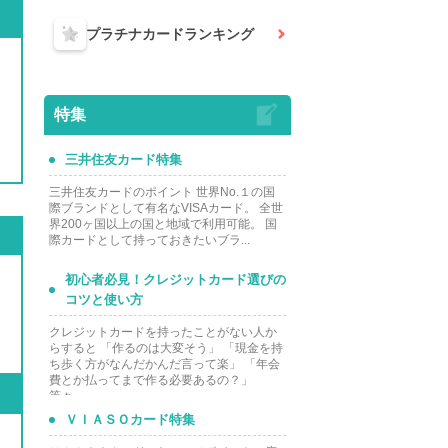
プラチナカード
ランキング
特集
三井住友カード特集
三井住友カードのポイント 世界No.１の国
際ブランドとして有名なVISAカード。 全世
界200ヶ国以上の国と地域で利用可能。 国
際カードとして持っておきたいブラ...
初心者必見！クレジットカード選びの
コツと使い方
クレジットカードを持ったことがない人か
らすると 「作るのは大変そう」 「現金を持
ち歩く方がなんだかんだ言って楽」 「年会
費とか払ってまで作る必要あるの？」
等々...
ＶＩＡＳＯカード特集