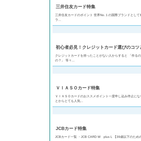
三井住友カード特集
三井住友カードのポイント 世界No.１の国際ブランドとして
ラ...
初心者必見！クレジットカード選びのコツ
クレジットカードを持ったことがない人からすると 「作るの
の？」 等々...
ＶＩＡＳＯカード特集
ＶＩＡＳＯカードのおススメポイント一度申し込み停止にな
とからとても人気...
JCBカード特集
JCBカード一覧 ・JCB CARD W plus L 【39歳以下