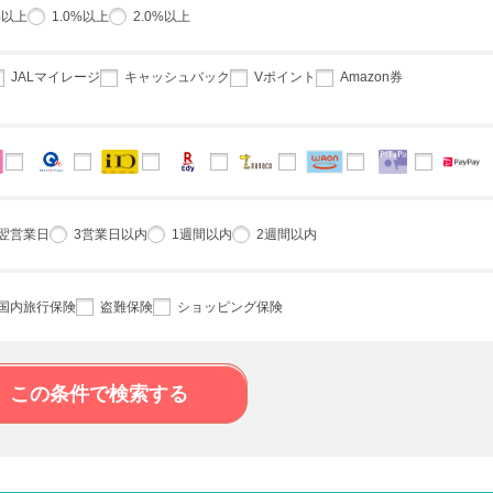
%以上
1.0%以上
2.0%以上
JALマイレージ
キャッシュバック
Vポイント
Amazon券
翌営業日
3営業日以内
1週間以内
2週間以内
国内旅行保険
盗難保険
ショッピング保険
この条件で検索する