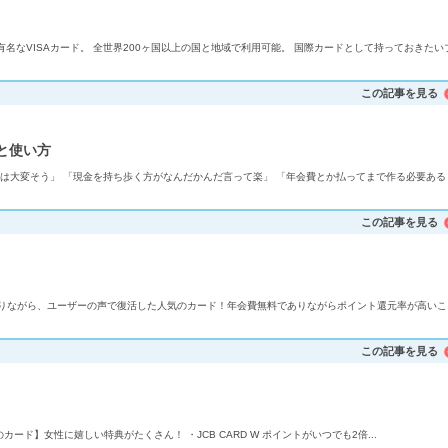
有名なVISAカード。 全世界200ヶ国以上の国と地域で利用可能。 国際カードとして持っておきたい
この記事を見る
と使い方
は大変そう」 「現金を持ち歩く方がなんだかんだ言って楽」 「年会費とか払ってまで作る必要ある
この記事を見る
りながら、ユーザーの声で復活した人気のカード！年会費無料でありながらポイント還元率が高いこ
この記事を見る
のためのカード】女性に嬉しい特典がたくさん！ ・JCB CARD W ポイントがいつでも2倍...