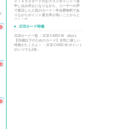
ＶＩＡＳＯカードのおススメポイント一度
申し込み停止になりながら、ユーザーの声
で復活した人気のカード！年会費無料であ
ブ
りながらポイント還元率が高いことからと
ても人気...
JCBカード特集
JCBカード一覧 ・JCB CARD W plus L
【39歳以下のためのカード】女性に嬉しい
特典がたくさん！ ・JCB CARD W ポイント
がいつでも2倍...