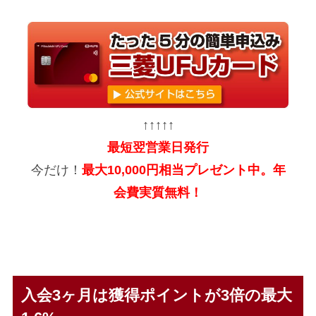
↑↑↑↑↑
最短翌営業日発行
今だけ！
最大10,000円相当プレゼント中。年
会費実質無料！
入会3ヶ月は獲得ポイントが3倍の最大