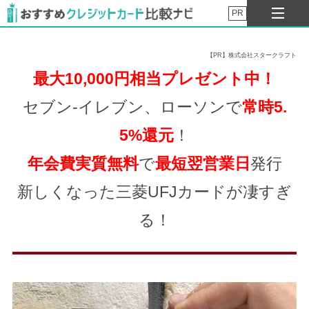
PR
【PR】株式会社スタークラフト
最大10,000円
相当
プレゼント
中！
セブン-イレブン、ローソンで
常時5.
5%還元
！
年会費実質無料
で
最短翌営業日
発行
新しくなった三菱UFJカードが凄すぎ
る！