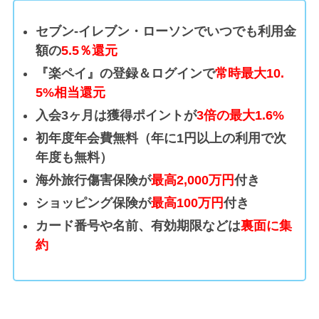
セブン-イレブン・ローソンでいつでも利用金
額の
5.5％還元
『楽ペイ』の登録＆ログインで
常時最大10.
5%相当還元
入会3ヶ月は獲得ポイントが
3倍の最大1.6%
初年度年会費無料（年に1円以上の利用で次
年度も無料）
海外旅行傷害保険が
最高2,000万円
付き
ショッピング保険が
最高100万円
付き
カード番号や名前、有効期限などは
裏面に集
約